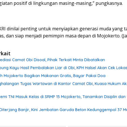
giatan positif di lingkungan masing-masing,” pungkasnya.
RI dinilai penting untuk menyiapkan generasi muda yang 
as, dan siap menjadi pemimpin masa depan di Mojokerto. (Ja
rkait
Mediasi Camat Obi Disoal, Pihak Terkait Minta Dibatalkan
ng Kayu Hasil Pembalakan Liar di Obi, KPH Halsel Akan Cek Lokas
h Mojokerto Bagikan Makanan Gratis, Bayar Pakai Doa
halangan Tugas Wartawan di Kantor Camat Obi, Kuasa Hukum A
mi TNI Masuk Kelas di SRMP 15 Mojokerto, Tanamkan Disiplin dan
Diterjang Banjir, Kini Jembatan Garuda Beton Kedunggempol 37 M