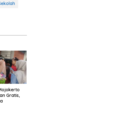
Sekolah
Mojokerto
n Gratis,
oa