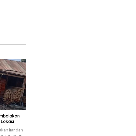
embalakan
 Lokasi
kan liar dan
esar terjadi