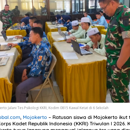
rto Jalani Tes Psikologi KKRI, Kodim 0815 Kawal Ketat di 6 Sekolah
obal.com
,
Mojokerto
– Ratusan siswa di Mojokerto ikut 
Korps Kadet Republik Indonesia (KKRI) Triwulan I 2026.
kerto turun langsung mengawal jalannya tes yang dig