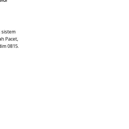
 sistem
h Pacet,
dim 0815.