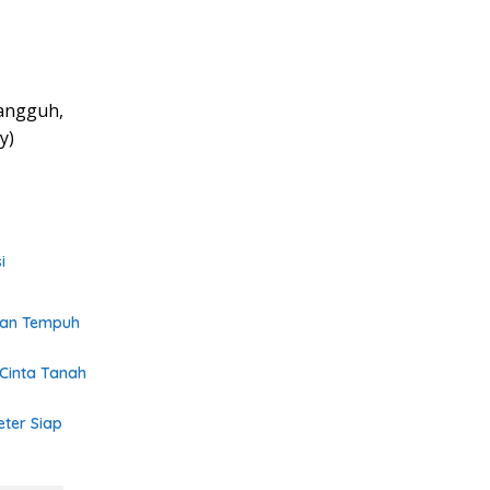
tangguh,
y)
i
kan Tempuh
 Cinta Tanah
eter Siap