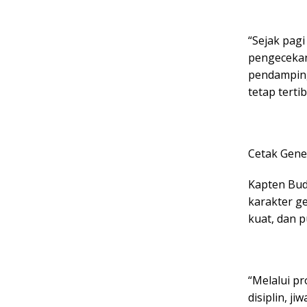
“Sejak pagi
pengecekan
pendamping
tetap terti
Cetak Gene
Kapten Bud
karakter g
kuat, dan p
“Melalui pr
disiplin, 