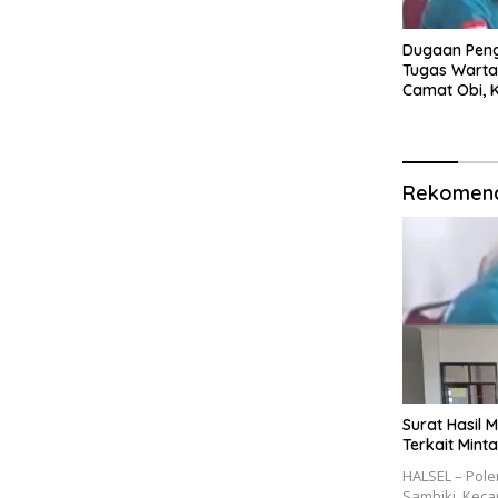
Dugaan Pen
Tugas Warta
Camat Obi, 
Akan Tempuh
Rekomend
Surat Hasil 
Terkait Mint
HALSEL – Pole
Sambiki, Kec