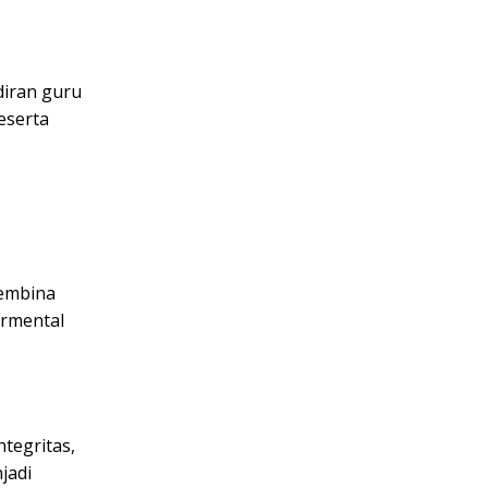
diran guru
eserta
membina
ermental
tegritas,
jadi