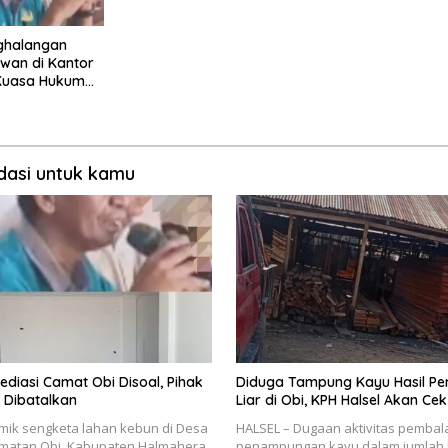
ghalangan
wan di Kantor
Kuasa Hukum
 Jalur Hukum
asi untuk kamu
Mediasi Camat Obi Disoal, Pihak
Diduga Tampung Kayu Hasil P
a Dibatalkan
Liar di Obi, KPH Halsel Akan Cek
mik sengketa lahan kebun di Desa
HALSEL – Dugaan aktivitas pembala
amatan Obi, Kabupaten Halmahera
penampungan kayu dalam jumlah b