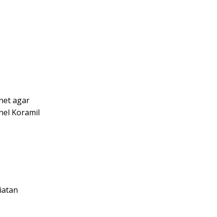
net agar
nel Koramil
iatan