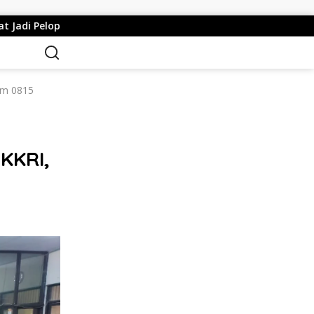
lamatan Lewat Safety Riding dan Siger Lampung Presisi
dim 0815
 KKRI,