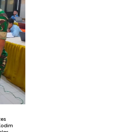
tes
 Kodim
elar