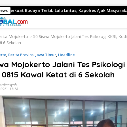
ertib Lalu Lintas, Kapolres Ajak Masyarakat Jadi Pelopor Kese
News
erita Mojokerto
50 Siswa Mojokerto Jalani Tes Psikologi KKRI, Ko
di 6 Sekolah
erto
,
Berita Provinsi Jawa Timur
,
Headline
wa Mojokerto Jalani Tes Psikologi
0815 Kawal Ketat di 6 Sekolah
ardiansyah
2026 - 17:18