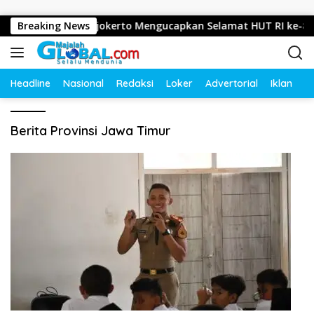
Langsung ke konten
l, Mojosari, Mojokerto Mengucapkan Selamat HUT RI ke-81 Ta
Breaking News
Headline
Nasional
Redaksi
Loker
Advertorial
Iklan
O
Berita Provinsi Jawa Timur