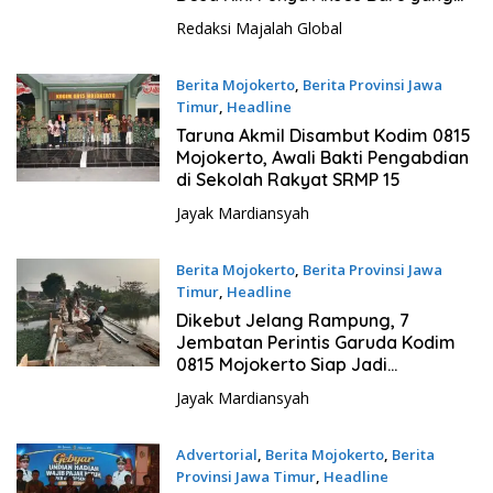
Lebih Aman
Redaksi Majalah Global
Berita Mojokerto
,
Berita Provinsi Jawa
Timur
,
Headline
2 Agustus 2026 - 12:10
Taruna Akmil Disambut Kodim 0815
Mojokerto, Awali Bakti Pengabdian
di Sekolah Rakyat SRMP 15
Jayak Mardiansyah
Berita Mojokerto
,
Berita Provinsi Jawa
Timur
,
Headline
2 Agustus 2026 - 12:08
Dikebut Jelang Rampung, 7
Jembatan Perintis Garuda Kodim
0815 Mojokerto Siap Jadi
Penghubung Desa
Jayak Mardiansyah
Advertorial
,
Berita Mojokerto
,
Berita
Provinsi Jawa Timur
,
Headline