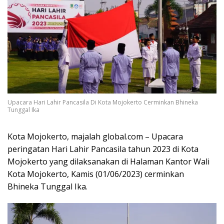
Upacara Hari Lahir Pancasila Di Kota Mojokerto Cerminkan Bhineka
Tunggal Ika
Kota Mojokerto, majalah global.com – Upacara
peringatan Hari Lahir Pancasila tahun 2023 di Kota
Mojokerto yang dilaksanakan di Halaman Kantor Wali
Kota Mojokerto, Kamis (01/06/2023) cerminkan
Bhineka Tunggal Ika.