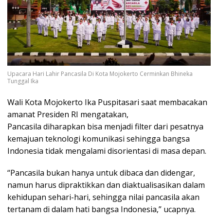
Upacara Hari Lahir Pancasila Di Kota Mojokerto Cerminkan Bhineka
Tunggal Ika
Wali Kota Mojokerto Ika Puspitasari saat membacakan
amanat Presiden RI mengatakan,
Pancasila diharapkan bisa menjadi filter dari pesatnya
kemajuan teknologi komunikasi sehingga bangsa
Indonesia tidak mengalami disorientasi di masa depan.
“Pancasila bukan hanya untuk dibaca dan didengar,
namun harus dipraktikkan dan diaktualisasikan dalam
kehidupan sehari-hari, sehingga nilai pancasila akan
tertanam di dalam hati bangsa Indonesia,” ucapnya.