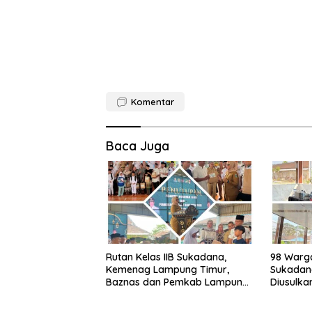
Komentar
Baca Juga
Rutan Kelas IIB Sukadana,
98 Warg
Kemenag Lampung Timur,
Sukadana
Baznas dan Pemkab Lampung
Diusulka
Timur Perkuat Pembinaan
Peroleh 
Spiritual Warga Binaan Melalui