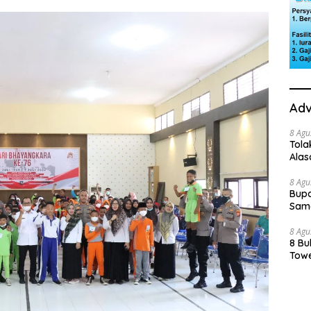
Adv
8 Agu
Tola
Ala
8 Agu
Bupa
Sama
8 Agu
8 Bu
Towe