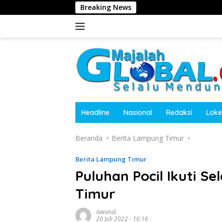
Langsung
Breaking News
Harita 
ke
konten
Headline
Nasional
Redaksi
Loke
Beranda
Berita Lampung Timur
Berita Lampung Timur
Puluhan Pocil Ikuti Se
Timur
Iswandi
20 Juli 2022 - 16:16