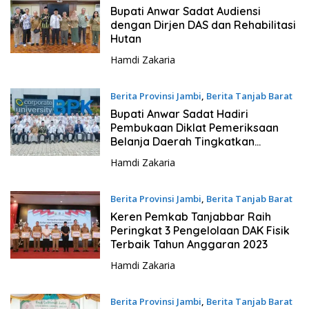
4 Desember 2023 - 18:28
Bupati Anwar Sadat Audiensi
dengan Dirjen DAS dan Rehabilitasi
Hutan
Hamdi Zakaria
Berita Provinsi Jambi
,
Berita Tanjab Barat
4 Desember 2023 - 17:37
Bupati Anwar Sadat Hadiri
Pembukaan Diklat Pemeriksaan
Belanja Daerah Tingkatkan
Kompetensi SDM APIP
Hamdi Zakaria
Berita Provinsi Jambi
,
Berita Tanjab Barat
4 Desember 2023 - 08:30
Keren Pemkab Tanjabbar Raih
Peringkat 3 Pengelolaan DAK Fisik
Terbaik Tahun Anggaran 2023
Hamdi Zakaria
Berita Provinsi Jambi
,
Berita Tanjab Barat