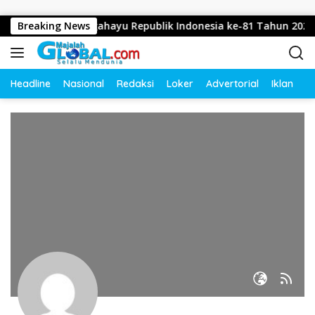
Langsung ke konten
Mengucapkan Dirgahayu Republik Indonesia ke-81 Tahun 2026
Breaking News
Headline
Nasional
Redaksi
Loker
Advertorial
Iklan
O