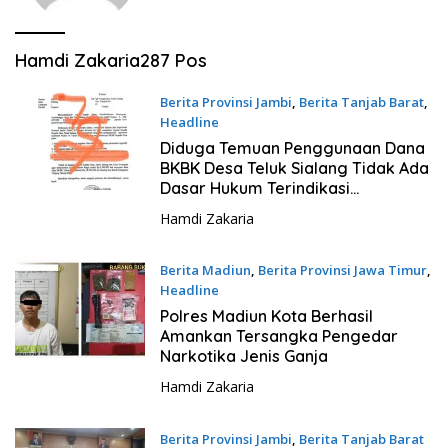
Hamdi Zakaria
287 Pos
Berita Provinsi Jambi
,
Berita Tanjab Barat
,
Headline
17 Januari 2024 - 18:50
Diduga Temuan Penggunaan Dana
BKBK Desa Teluk Sialang Tidak Ada
Dasar Hukum Terindikasi
Kangkangi Pergub No 16 Tahun
Hamdi Zakaria
2022
Berita Madiun
,
Berita Provinsi Jawa Timur
,
Headline
6 Januari 2024 - 13:39
Polres Madiun Kota Berhasil
Amankan Tersangka Pengedar
Narkotika Jenis Ganja
Hamdi Zakaria
Berita Provinsi Jambi
,
Berita Tanjab Barat