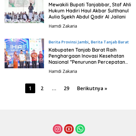
3 Desember 2023 - 13:49
Mewakili Bupati Tanjabbar, Staf Ahli
Hukum Hadiri Haul Akbar Sulthanul
Aulia Syekh Abdul Qadir Al Jailani
Hamdi Zakaria
Berita Provinsi Jambi
,
Berita Tanjab Barat
2 Desember 2023 - 11:08
Kabupaten Tanjab Barat Raih
Penghargaan Inovasi Kesehatan
Nasional “Penurunan Percepatan
Stunting”
Hamdi Zakaria
P
1
2
…
29
Berikutnya »
a
g
i
n
a