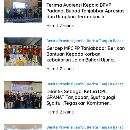
16 Desember 2023 - 15:46
Terima Audiensi Kepala BPVP
Padang, Bupati Tanjabbar Apresiasi
dan Ucapkan Terimakasih
Hamdi Zakaria
Berita Provinsi Jambi
,
Berita Tanjab Barat
16 Desember 2023 - 11:41
Gercep MPC PP Tanjabbbar Berikan
Bantuan Kepada korban
kebakaran Jalan Bahari Ujung
Kampung Nelayan ,Ini Kata
Hamdi Zakaria
Syufrayogi Syaiful
Berita Provinsi Jambi
,
Berita Tanjab Barat
12 Desember 2023 - 09:39
Dilantik Sebagai Ketua DPC
GRANAT Tanjabbar, Syufrayogi
Syaiful :Tegaskan Komitmen
Berantas Peredaran Narkoba
Hamdi Zakaria
Berita Provinsi Jambi
,
Berita Tanjab Barat