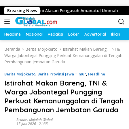
Langsung ke konten
tusan Juta, Ini Alasan Pengasuh Amanatul Ummah
Breaking News
Bupa
Headline
Nasional
Redaksi
Loker
Advertorial
Iklan
O
Beranda
Berita Mojokerto
Istirahat Makan Bareng, TNI &
Warga Jabontegal Pungging Perkuat Kemanunggalan di Tengah
Pembangunan Jembatan Garuda
Berita Mojokerto
,
Berita Provinsi Jawa Timur
,
Headline
Istirahat Makan Bareng, TNI &
Warga Jabontegal Pungging
Perkuat Kemanunggalan di Tengah
Pembangunan Jembatan Garuda
Redaksi Majalah Global
17 Juni 2026 - 21:35