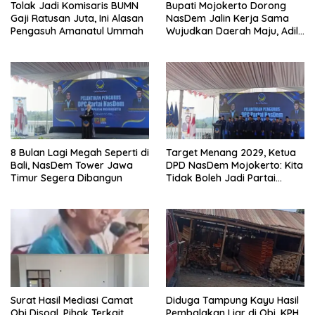
Tolak Jadi Komisaris BUMN
Bupati Mojokerto Dorong
Gaji Ratusan Juta, Ini Alasan
NasDem Jalin Kerja Sama
Pengasuh Amanatul Ummah
Wujudkan Daerah Maju, Adil,
dan Makmur
8 Bulan Lagi Megah Seperti di
Target Menang 2029, Ketua
Bali, NasDem Tower Jawa
DPD NasDem Mojokerto: Kita
Timur Segera Dibangun
Tidak Boleh Jadi Partai
Sulapan
Surat Hasil Mediasi Camat
Diduga Tampung Kayu Hasil
Obi Disoal, Pihak Terkait
Pembalakan Liar di Obi, KPH