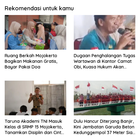
Rekomendasi untuk kamu
Ruang Berkah Mojokerto
Dugaan Penghalangan Tugas
Bagikan Makanan Gratis,
Wartawan di Kantor Camat
Bayar Pakai Doa
Obi, Kuasa Hukum Akan
Tempuh Jalur Hukum
Taruna Akademi TNI Masuk
Dulu Hancur Diterjang Banjir,
Kelas di SRMP 15 Mojokerto,
Kini Jembatan Garuda Beton
Tanamkan Disiplin dan Cinta
Kedunggempol 37 Meter Siap
Tanah Air
Pakai