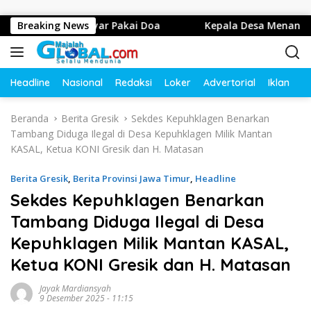
Langsung ke konten
ayar Pakai Doa
Breaking News
Kepala Desa Menanggal, Mojosari, Moj
Headline
Nasional
Redaksi
Loker
Advertorial
Iklan
O
Beranda
Berita Gresik
Sekdes Kepuhklagen Benarkan
Tambang Diduga Ilegal di Desa Kepuhklagen Milik Mantan
KASAL, Ketua KONI Gresik dan H. Matasan
Berita Gresik
,
Berita Provinsi Jawa Timur
,
Headline
Sekdes Kepuhklagen Benarkan
Tambang Diduga Ilegal di Desa
Kepuhklagen Milik Mantan KASAL,
Ketua KONI Gresik dan H. Matasan
Jayak Mardiansyah
9 Desember 2025 - 11:15