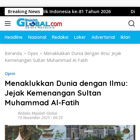
Langsung ke konten
yu Republik Indonesia ke-81 Tahun 2026
Breaking News
Diduga Intimi
Headline
Nasional
Redaksi
Loker
Advertorial
Iklan
O
Beranda
Opini
Menaklukkan Dunia dengan Ilmu: Jejak
Kemenangan Sultan Muhammad Al-Fatih
Opini
Menaklukkan Dunia dengan Ilmu:
Jejak Kemenangan Sultan
Muhammad Al-Fatih
Redaksi Majalah Global
10 November 2025 - 06:35