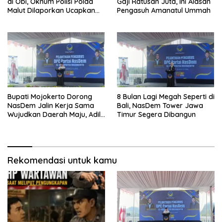
di Obi, Oknum Polisi Polda
Gaji Ratusan Juta, Ini Alasan
Malut Dilaporkan Ucapkan
Pengasuh Amanatul Ummah
Kata HOMO
Bupati Mojokerto Dorong
8 Bulan Lagi Megah Seperti di
NasDem Jalin Kerja Sama
Bali, NasDem Tower Jawa
Wujudkan Daerah Maju, Adil,
Timur Segera Dibangun
dan Makmur
Rekomendasi untuk kamu