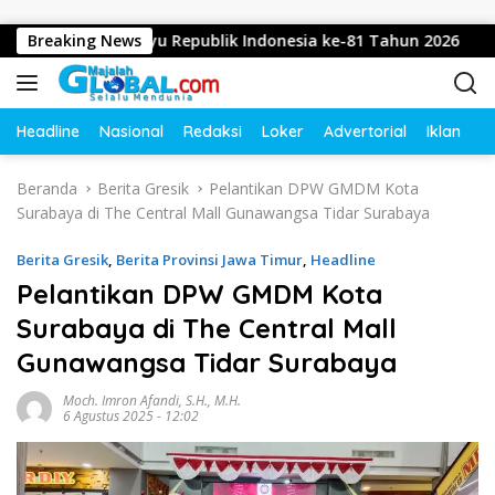
Langsung ke konten
apkan Dirgahayu Republik Indonesia ke-81 Tahun 2026
Breaking News
Headline
Nasional
Redaksi
Loker
Advertorial
Iklan
O
Beranda
Berita Gresik
Pelantikan DPW GMDM Kota
Surabaya di The Central Mall Gunawangsa Tidar Surabaya
Berita Gresik
,
Berita Provinsi Jawa Timur
,
Headline
Pelantikan DPW GMDM Kota
Surabaya di The Central Mall
Gunawangsa Tidar Surabaya
Moch. Imron Afandi, S.H., M.H.
6 Agustus 2025 - 12:02