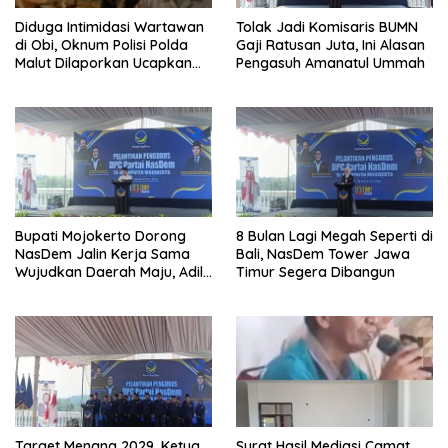
Diduga Intimidasi Wartawan
Tolak Jadi Komisaris BUMN
di Obi, Oknum Polisi Polda
Gaji Ratusan Juta, Ini Alasan
Malut Dilaporkan Ucapkan
Pengasuh Amanatul Ummah
Kata HOMO
Bupati Mojokerto Dorong
8 Bulan Lagi Megah Seperti di
NasDem Jalin Kerja Sama
Bali, NasDem Tower Jawa
Wujudkan Daerah Maju, Adil,
Timur Segera Dibangun
dan Makmur
Target Menang 2029, Ketua
Surat Hasil Mediasi Camat