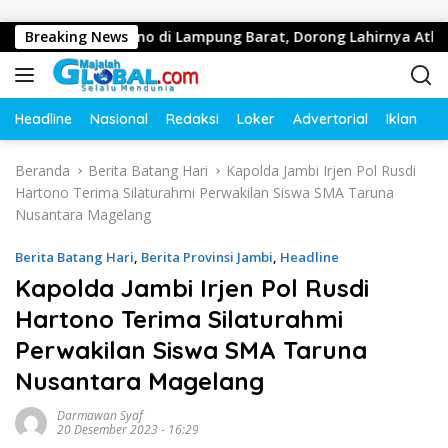
Langsung ke konten
hraga Domino di Lampung Barat, Dorong Lahirnya Atlet Berprest
Breaking News
Headline
Nasional
Redaksi
Loker
Advertorial
Iklan
O
Beranda
Berita Batang Hari
Kapolda Jambi Irjen Pol Rusdi
Hartono Terima Silaturahmi Perwakilan Siswa SMA Taruna
Nusantara Magelang
Berita Batang Hari
,
Berita Provinsi Jambi
,
Headline
Kapolda Jambi Irjen Pol Rusdi
Hartono Terima Silaturahmi
Perwakilan Siswa SMA Taruna
Nusantara Magelang
Darmawan Syaf
20 Desember 2023 - 16:29