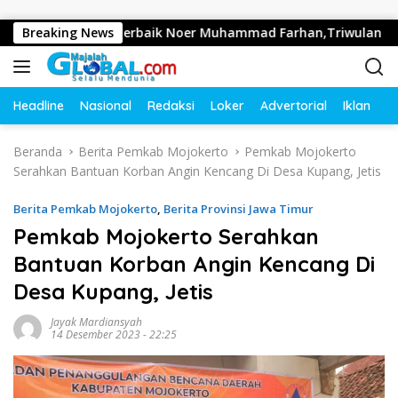
Langsung ke konten
rkinerja Terbaik Noer Muhammad Farhan,Triwulan II 2026 Raih
Breaking News
Headline
Nasional
Redaksi
Loker
Advertorial
Iklan
O
Beranda
Berita Pemkab Mojokerto
Pemkab Mojokerto
Serahkan Bantuan Korban Angin Kencang Di Desa Kupang, Jetis
Berita Pemkab Mojokerto
,
Berita Provinsi Jawa Timur
Pemkab Mojokerto Serahkan
Bantuan Korban Angin Kencang Di
Desa Kupang, Jetis
Jayak Mardiansyah
14 Desember 2023 - 22:25