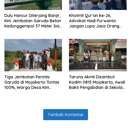
Dulu Hancur Diterjang Banjir,
Khotmil Qur’an ke-26,
Kini Jembatan Garuda Beton
Advokat Hadi Purwanto:
Kedunggempol 37 Meter Siap
Jangan Lupa Jasa Orang
Pakai
Tua dan Pahlawan
Tiga Jembatan Perintis
Taruna Akmil Disambut
Garuda di Mojokerto Tuntas
Kodim 0815 Mojokerto, Awali
100%, Warga Desa Kini
Bakti Pengabdian di Sekolah
Punya Akses Baru yang Lebih
Rakyat SRMP 15
Aman
Tambah Komentar