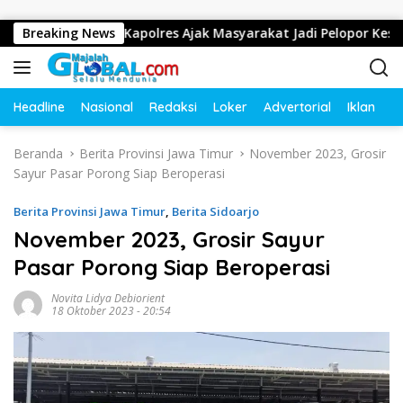
Langsung ke konten
u Lintas, Kapolres Ajak Masyarakat Jadi Pelopor Keselamatan L
Breaking News
Headline
Nasional
Redaksi
Loker
Advertorial
Iklan
O
Beranda
Berita Provinsi Jawa Timur
November 2023, Grosir
Sayur Pasar Porong Siap Beroperasi
Berita Provinsi Jawa Timur
,
Berita Sidoarjo
November 2023, Grosir Sayur
Pasar Porong Siap Beroperasi
Novita Lidya Debiorient
18 Oktober 2023 - 20:54