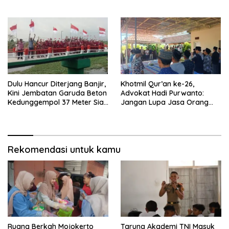
Tanah Air
Dulu Hancur Diterjang Banjir,
Khotmil Qur’an ke-26,
Kini Jembatan Garuda Beton
Advokat Hadi Purwanto:
Kedunggempol 37 Meter Siap
Jangan Lupa Jasa Orang
Pakai
Tua dan Pahlawan
Rekomendasi untuk kamu
Ruang Berkah Mojokerto
Taruna Akademi TNI Masuk