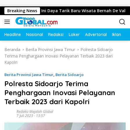
Langsung ke konten
di Resort, Ini Daya Tarik Baru Wisata Bernah De Vallei
Breaking News
Headline
Nasional
Redaksi
Loker
Advertorial
Iklan
O
Beranda
Berita Provinsi Jawa Timur
Polresta Sidoarjo
Terima Penghargaan Inovasi Pelayanan Terbaik 2023 dari
Kapolri
Berita Provinsi Jawa Timur
,
Berita Sidoarjo
Polresta Sidoarjo Terima
Penghargaan Inovasi Pelayanan
Terbaik 2023 dari Kapolri
Redaksi Majalah Global
7 Juli 2023 - 13:57