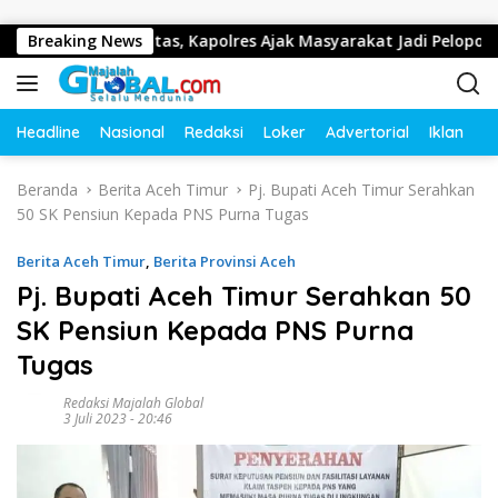
Langsung ke konten
b Lalu Lintas, Kapolres Ajak Masyarakat Jadi Pelopor Keselama
Breaking News
Headline
Nasional
Redaksi
Loker
Advertorial
Iklan
O
Beranda
Berita Aceh Timur
Pj. Bupati Aceh Timur Serahkan
50 SK Pensiun Kepada PNS Purna Tugas
Berita Aceh Timur
,
Berita Provinsi Aceh
Pj. Bupati Aceh Timur Serahkan 50
SK Pensiun Kepada PNS Purna
Tugas
Redaksi Majalah Global
3 Juli 2023 - 20:46