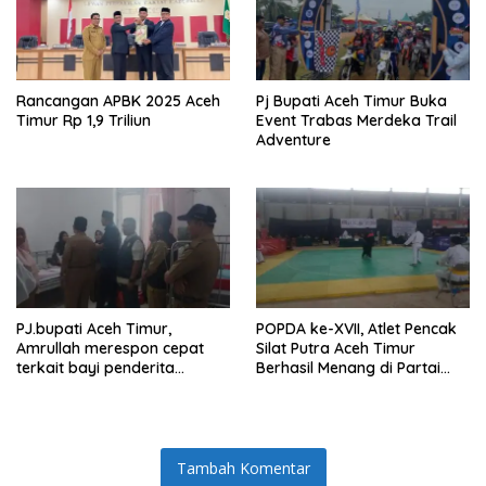
Rancangan APBK 2025 Aceh
Pj Bupati Aceh Timur Buka
Timur Rp 1,9 Triliun
Event Trabas Merdeka Trail
Adventure
PJ.bupati Aceh Timur,
POPDA ke-XVII, Atlet Pencak
Amrullah merespon cepat
Silat Putra Aceh Timur
terkait bayi penderita
Berhasil Menang di Partai
Hydrocephalus di Aceh Timur
Final dan Berhak Membawa
Medali Emas
Tambah Komentar