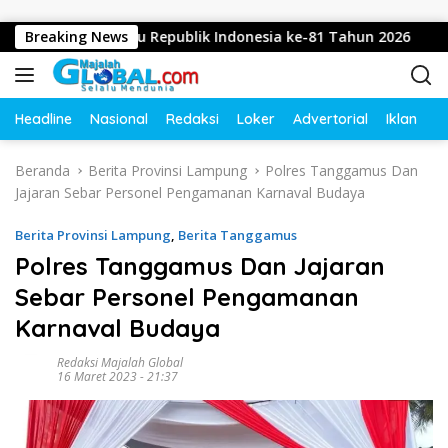
Langsung ke konten
an Dirgahayu Republik Indonesia ke-81 Tahun 2026
Breaking News
Did
Headline
Nasional
Redaksi
Loker
Advertorial
Iklan
O
Beranda
Berita Provinsi Lampung
Polres Tanggamus Dan
Jajaran Sebar Personel Pengamanan Karnaval Budaya
Berita Provinsi Lampung
,
Berita Tanggamus
Polres Tanggamus Dan Jajaran
Sebar Personel Pengamanan
Karnaval Budaya
Redaksi Majalah Global
16 Maret 2023 - 21:37