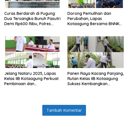
Curas Berdarah di Pugung:
Dorong Pemulihan dan
Dua Tersangka Bunuh Pasutri
Perubahan, Lapas
Demi Rp600 Ribu, Polres
Kotaagung Bersama BNNK
Tanggamus Ungkap
Tanggamus Tutup Program
Pembunuhan Berencana
Rehabilitasi Narkoba
Jelang Nataru 2025, Lapas
Panen Raya Kacang Panjang,
Kelas IIB Kotaagung Perkuat
Rutan Kelas IIB Kotaagung
Pembinaan dan
Sukses Kembangkan
Pengamanan Warga Binaan
Program Kemandirian WBP
Tambah Komentar