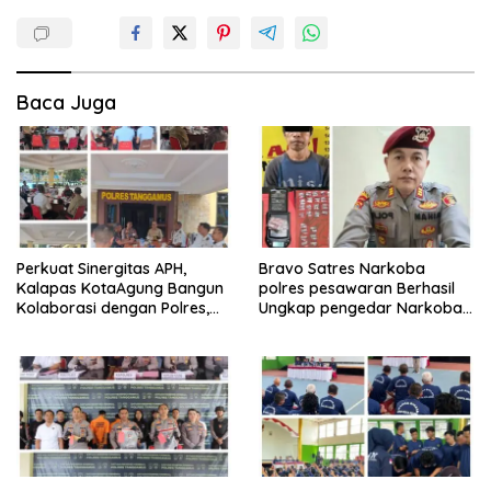
Baca Juga
Perkuat Sinergitas APH,
Bravo Satres Narkoba
Kalapas KotaAgung Bangun
polres pesawaran Berhasil
Kolaborasi dengan Polres,
Ungkap pengedar Narkoba
Kejari dan Kodim untuk
Berikut BB 7,76 gram sabu
Berantas HP dan Narkoba di
Lapas