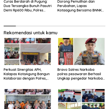
Curas Berdarah di Pugung:
Dorong Pemulihan dan
Dua Tersangka Bunuh Pasutri
Perubahan, Lapas
Demi Rp600 Ribu, Polres
Kotaagung Bersama BNNK
Tanggamus Ungkap
Tanggamus Tutup Program
Pembunuhan Berencana
Rehabilitasi Narkoba
Rekomendasi untuk kamu
Perkuat Sinergitas APH,
Bravo Satres Narkoba
Kalapas KotaAgung Bangun
polres pesawaran Berhasil
Kolaborasi dengan Polres,
Ungkap pengedar Narkoba
Kejari dan Kodim untuk
Berikut BB 7,76 gram sabu
Berantas HP dan Narkoba di
Lapas