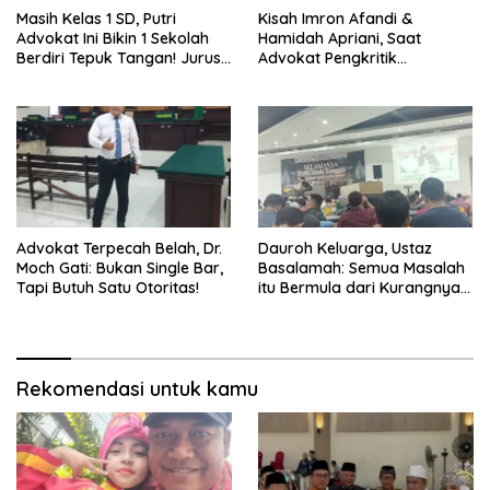
Masih Kelas 1 SD, Putri
Kisah Imron Afandi &
Advokat Ini Bikin 1 Sekolah
Hamidah Apriani, Saat
Berdiri Tepuk Tangan! Jurus
Advokat Pengkritik
Tapak Suci Qiandra Bikin
Kebijakan Publik
Merinding
Dipersunting Kartini Modern
Advokat Terpecah Belah, Dr.
Dauroh Keluarga, Ustaz
Moch Gati: Bukan Single Bar,
Basalamah: Semua Masalah
Tapi Butuh Satu Otoritas!
itu Bermula dari Kurangnya
Ilmu
Rekomendasi untuk kamu