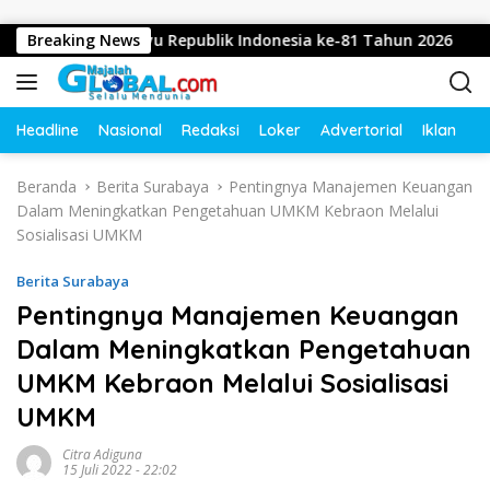
Langsung ke konten
n Dirgahayu Republik Indonesia ke-81 Tahun 2026
Breaking News
Didu
Headline
Nasional
Redaksi
Loker
Advertorial
Iklan
O
Beranda
Berita Surabaya
Pentingnya Manajemen Keuangan
Dalam Meningkatkan Pengetahuan UMKM Kebraon Melalui
Sosialisasi UMKM
Berita Surabaya
Pentingnya Manajemen Keuangan
Dalam Meningkatkan Pengetahuan
UMKM Kebraon Melalui Sosialisasi
UMKM
Citra Adiguna
15 Juli 2022 - 22:02