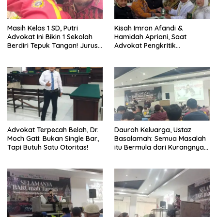
Masih Kelas 1 SD, Putri
Kisah Imron Afandi &
Advokat Ini Bikin 1 Sekolah
Hamidah Apriani, Saat
Berdiri Tepuk Tangan! Jurus
Advokat Pengkritik
Tapak Suci Qiandra Bikin
Kebijakan Publik
Merinding
Dipersunting Kartini Modern
Advokat Terpecah Belah, Dr.
Dauroh Keluarga, Ustaz
Moch Gati: Bukan Single Bar,
Basalamah: Semua Masalah
Tapi Butuh Satu Otoritas!
itu Bermula dari Kurangnya
Ilmu