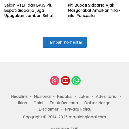
Selain RTLH dan BPJS Plt.
Plt. Bupati Sidoarjo Ajak
Bupati Sidoarjo juga
Masyarakat Amalkan Nilai-
Upayakan Jamban Sehat
nilai Pancasila
untuk Keluarga Munodo
Tambah Komentar
Headline
Nasional
Redaksi
Loker
Advertorial
Iklan
Opini
Tajuk Rencana
Daftar Harga
Disclaimer
Privacy Policy
Copyright © 2014-2025 majalahglobal.com
Versi Non AMP