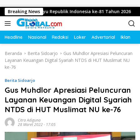
Langsung ke konten
pkan Dirgahayu Republik Indonesia ke-81 Tahun 2026
Breaking News
D
Headline
Nasional
Redaksi
Loker
Advertorial
Iklan
O
Beranda
Berita Sidoarjo
Gus Muhdlor Apresiasi Peluncuran
Layanan Keuangan Digital Syariah NTDS di HUT Muslimat NU
ke-76
Berita Sidoarjo
Gus Muhdlor Apresiasi Peluncuran
Layanan Keuangan Digital Syariah
NTDS di HUT Muslimat NU ke-76
Citra Adiguna
28 Maret 2022 - 17:05