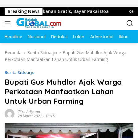
Langsung ke konten
o Bagikan Makanan Gratis, Bayar Pakai Doa
Breaking News
Kepala De
Headline
Nasional
Redaksi
Loker
Advertorial
Iklan
O
Beranda
Berita Sidoarjo
Bupati Gus Muhdlor Ajak Warga
Perkotaan Manfaatkan Lahan Untuk Urban Farming
Berita Sidoarjo
Bupati Gus Muhdlor Ajak Warga
Perkotaan Manfaatkan Lahan
Untuk Urban Farming
Citra Adiguna
28 Maret 2022 - 18:15