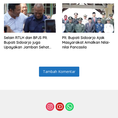
Selain RTLH dan BPJS Plt.
Plt. Bupati Sidoarjo Ajak
Bupati Sidoarjo juga
Masyarakat Amalkan Nilai-
Upayakan Jamban Sehat
nilai Pancasila
untuk Keluarga Munodo
Tambah Komentar