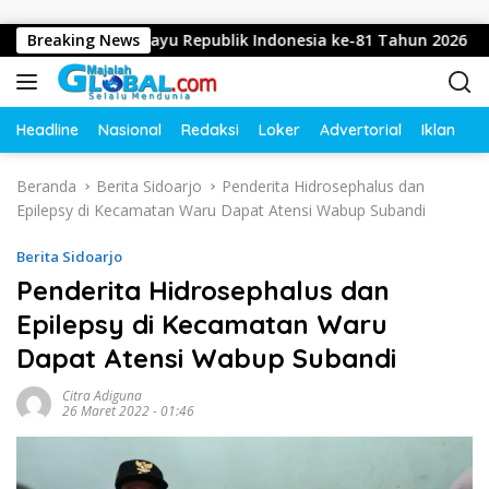
Langsung ke konten
apkan Dirgahayu Republik Indonesia ke-81 Tahun 2026
Breaking News
Headline
Nasional
Redaksi
Loker
Advertorial
Iklan
O
Beranda
Berita Sidoarjo
Penderita Hidrosephalus dan
Epilepsy di Kecamatan Waru Dapat Atensi Wabup Subandi
Berita Sidoarjo
Penderita Hidrosephalus dan
Epilepsy di Kecamatan Waru
Dapat Atensi Wabup Subandi
Citra Adiguna
26 Maret 2022 - 01:46