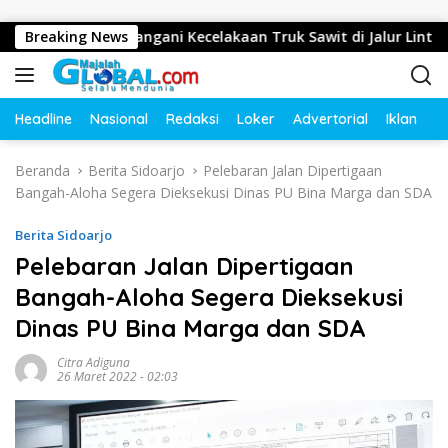
Langsung ke konten
k Cepat Tangani Kecelakaan Truk Sawit di Jalur Lintas Barat, 
Breaking News
Headline
Nasional
Redaksi
Loker
Advertorial
Iklan
O
Beranda
Berita Sidoarjo
Pelebaran Jalan Dipertigaan
Bangah-Aloha Segera Dieksekusi Dinas PU Bina Marga dan SDA
Berita Sidoarjo
Pelebaran Jalan Dipertigaan
Bangah-Aloha Segera Dieksekusi
Dinas PU Bina Marga dan SDA
Citra Adiguna
26 Maret 2022 - 02:03