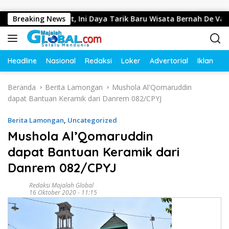
Langsung ke konten
nep di Resort, Ini Daya Tarik Baru Wisata Bernah De Vallei
Breaking News
Headline
Nasional
Redaksi
Loker
Advertorial
Iklan
O
Beranda
Berita Lamongan
Mushola Al'Qomaruddin
dapat Bantuan Keramik dari Danrem 082/CPYJ
Berita Lamongan
,
Uncategorized
Mushola Al’Qomaruddin
dapat Bantuan Keramik dari
Danrem 082/CPYJ
Redaksi Majalah Global
16 Oktober 2020 - 11:15