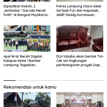
Dipastikan Kokoh, 2
Polres Lampung Utara Gelar
Jembatan “Garuda Merah
Sertijab PJU dan Kapolsek,
Putih” di Bangsal Mojokerto
AKBP Deddy Kurniawan
Lolos Uji Tim Zidam
Tekankan Profesionalisme
V/Brawijaya
dan Pelayanan Masyarakat
Apel Ikrar Bersih Digelar,
DLH tubaba akan bentuk Tim
Kalapas Kelas I Bandar
Cek Izin lingkungan
Lampung Tegaskan
pembangunan proyek Dapur
Komitmen Zero Halinar dan
SPPG MBG tiyuh kartaraharja
Integritas Jajaran
Rekomendasi untuk kamu