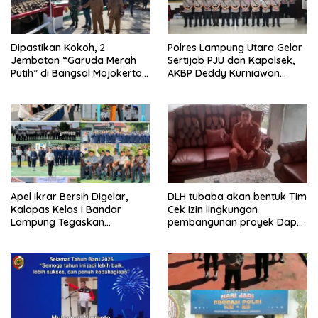
Dipastikan Kokoh, 2
Polres Lampung Utara Gelar
Jembatan “Garuda Merah
Sertijab PJU dan Kapolsek,
Putih” di Bangsal Mojokerto
AKBP Deddy Kurniawan
Lolos Uji Tim Zidam
Tekankan Profesionalisme
V/Brawijaya
dan Pelayanan Masyarakat
Apel Ikrar Bersih Digelar,
DLH tubaba akan bentuk Tim
Kalapas Kelas I Bandar
Cek Izin lingkungan
Lampung Tegaskan
pembangunan proyek Dapur
Komitmen Zero Halinar dan
SPPG MBG tiyuh kartaraharja
Integritas Jajaran