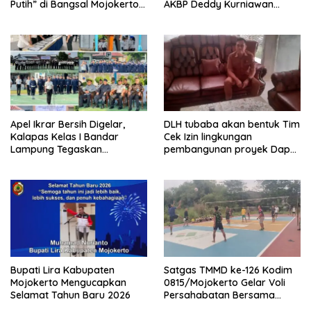
Putih” di Bangsal Mojokerto
AKBP Deddy Kurniawan
Lolos Uji Tim Zidam
Tekankan Profesionalisme
V/Brawijaya
dan Pelayanan Masyarakat
Apel Ikrar Bersih Digelar,
DLH tubaba akan bentuk Tim
Kalapas Kelas I Bandar
Cek Izin lingkungan
Lampung Tegaskan
pembangunan proyek Dapur
Komitmen Zero Halinar dan
SPPG MBG tiyuh kartaraharja
Integritas Jajaran
Bupati Lira Kabupaten
Satgas TMMD ke-126 Kodim
Mojokerto Mengucapkan
0815/Mojokerto Gelar Voli
Selamat Tahun Baru 2026
Persahabatan Bersama
Karang Taruna Dusun