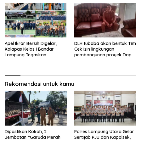
V/Brawijaya
dan Pelayanan Masyarakat
Apel Ikrar Bersih Digelar,
DLH tubaba akan bentuk Tim
Kalapas Kelas I Bandar
Cek Izin lingkungan
Lampung Tegaskan
pembangunan proyek Dapur
Komitmen Zero Halinar dan
SPPG MBG tiyuh kartaraharja
Integritas Jajaran
Rekomendasi untuk kamu
Dipastikan Kokoh, 2
Polres Lampung Utara Gelar
Jembatan “Garuda Merah
Sertijab PJU dan Kapolsek,