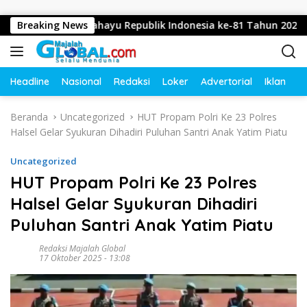
Langsung ke konten
capkan Dirgahayu Republik Indonesia ke-81 Tahun 2026
Breaking News
Headline
Nasional
Redaksi
Loker
Advertorial
Iklan
O
Beranda
Uncategorized
HUT Propam Polri Ke 23 Polres
Halsel Gelar Syukuran Dihadiri Puluhan Santri Anak Yatim Piatu
Uncategorized
HUT Propam Polri Ke 23 Polres
Halsel Gelar Syukuran Dihadiri
Puluhan Santri Anak Yatim Piatu
Redaksi Majalah Global
17 Oktober 2025 - 13:08