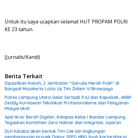
Untuk itu saya ucapkan selamat HUT PROPAM POLRI
KE 23 tahun.
(Jurnalis/Kandi)
Berita Terkait
Dipastikan Kokoh, 2 Jembatan “Garuda Merah Putih” di
Bangsal Mojokerto Lolos Uji Tim Zidam V/Brawijaya
Polres Lampung Utara Gelar Sertijab PJU dan Kapolsek, AKBP
Deddy Kurniawan Tekankan Profesionalisme dan Pelayanan
Masyarakat
Apel Ikrar Bersih Digelar, Kalapas Kelas I Bandar Lampung
Tegaskan Komitmen Zero Halinar dan Integritas Jajaran
DLH tubaba akan bentuk Tim Cek Izin lingkungan
pembangunan proyek Dapur SPPG MBG tiyuh kartaraharja