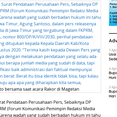
Adv
5 Agu
Usai
Sede
Ini 
4 Agu
Bupa
Huni
dan
3 Agu
to bersama saat acara Rakor di Magetan
Bupa
Hari
“Sol
urat Pendataan Perusahaan Pers, Sebaiknya DP
PRM (Forum Komunikasi Pemimpin Redaksi Media
Karena wadah yang sudah berbadan hukum ini tahu