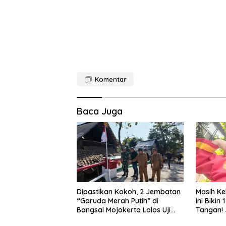
Komentar
Baca Juga
Dipastikan Kokoh, 2 Jembatan
Masih Kel
“Garuda Merah Putih” di
Ini Bikin
Bangsal Mojokerto Lolos Uji
Tangan! 
Tim Zidam V/Brawijaya
Qiandra 