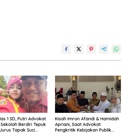
as 1 SD, Putri Advokat
Kisah Imron Afandi & Hamidah
 1 Sekolah Berdiri Tepuk
Apriani, Saat Advokat
Jurus Tapak Suci
Pengkritik Kebijakan Publik
Bikin Merinding
Dipersunting Kartini Modern