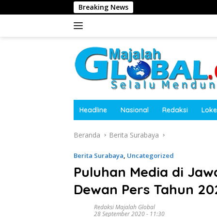
Langsung
Breaking News
Kepala 
ke
konten
Headline
Nasional
Redaksi
Loke
Beranda
Berita Surabaya
Berita Surabaya
,
Uncategorized
Puluhan Media di Jaw
Dewan Pers Tahun 20
Redaksi Majalah Global
28 September 2020 - 11:30