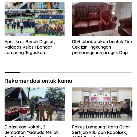
Apel Ikrar Bersih Digelar,
DLH tubaba akan bentuk Tim
Kalapas Kelas I Bandar
Cek Izin lingkungan
Lampung Tegaskan
pembangunan proyek Dapur
Komitmen Zero Halinar dan
SPPG MBG tiyuh kartaraharja
Integritas Jajaran
Rekomendasi untuk kamu
Dipastikan Kokoh, 2
Polres Lampung Utara Gelar
Jembatan “Garuda Merah
Sertijab PJU dan Kapolsek,