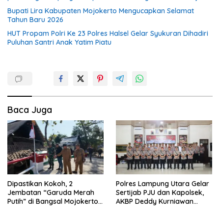
Bupati Lira Kabupaten Mojokerto Mengucapkan Selamat
Tahun Baru 2026
HUT Propam Polri Ke 23 Polres Halsel Gelar Syukuran Dihadiri
Puluhan Santri Anak Yatim Piatu
Baca Juga
Dipastikan Kokoh, 2
Polres Lampung Utara Gelar
Jembatan “Garuda Merah
Sertijab PJU dan Kapolsek,
Putih” di Bangsal Mojokerto
AKBP Deddy Kurniawan
Lolos Uji Tim Zidam
Tekankan Profesionalisme
V/Brawijaya
dan Pelayanan Masyarakat