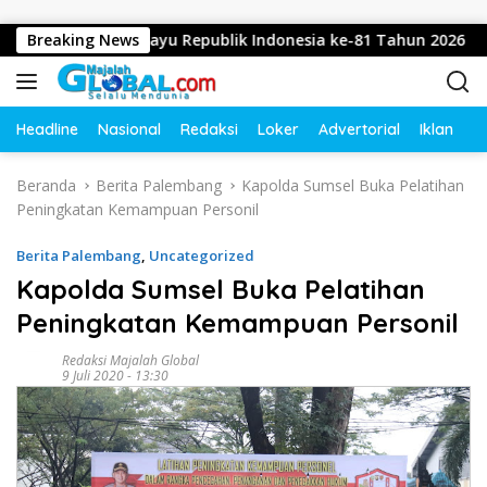
Langsung ke konten
apkan Dirgahayu Republik Indonesia ke-81 Tahun 2026
Breaking News
Headline
Nasional
Redaksi
Loker
Advertorial
Iklan
O
Beranda
Berita Palembang
Kapolda Sumsel Buka Pelatihan
Peningkatan Kemampuan Personil
Berita Palembang
,
Uncategorized
Kapolda Sumsel Buka Pelatihan
Peningkatan Kemampuan Personil
Redaksi Majalah Global
9 Juli 2020 - 13:30