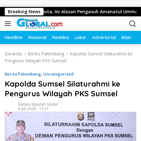
Langsung ke konten
Gaji Ratusan Juta, Ini Alasan Pengasuh Amanatul Ummah
Breaking News
Headline
Nasional
Redaksi
Loker
Advertorial
Iklan
O
Beranda
Berita Palembang
Kapolda Sumsel Silaturahmi ke
Pengurus Wilayah PKS Sumsel
Berita Palembang
,
Uncategorized
Kapolda Sumsel Silaturahmi ke
Pengurus Wilayah PKS Sumsel
Redaksi Majalah Global
6 Juli 2020 - 13:21