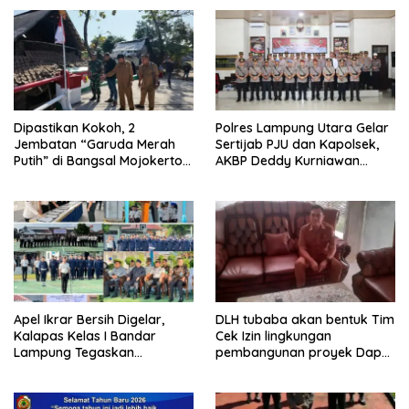
Dipastikan Kokoh, 2
Polres Lampung Utara Gelar
Jembatan “Garuda Merah
Sertijab PJU dan Kapolsek,
Putih” di Bangsal Mojokerto
AKBP Deddy Kurniawan
Lolos Uji Tim Zidam
Tekankan Profesionalisme
V/Brawijaya
dan Pelayanan Masyarakat
Apel Ikrar Bersih Digelar,
DLH tubaba akan bentuk Tim
Kalapas Kelas I Bandar
Cek Izin lingkungan
Lampung Tegaskan
pembangunan proyek Dapur
Komitmen Zero Halinar dan
SPPG MBG tiyuh kartaraharja
Integritas Jajaran