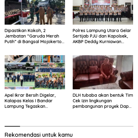
Dipastikan Kokoh, 2
Polres Lampung Utara Gelar
Jembatan “Garuda Merah
Sertijab PJU dan Kapolsek,
Putih” di Bangsal Mojokerto
AKBP Deddy Kurniawan
Lolos Uji Tim Zidam
Tekankan Profesionalisme
V/Brawijaya
dan Pelayanan Masyarakat
Apel Ikrar Bersih Digelar,
DLH tubaba akan bentuk Tim
Kalapas Kelas I Bandar
Cek Izin lingkungan
Lampung Tegaskan
pembangunan proyek Dapur
Komitmen Zero Halinar dan
SPPG MBG tiyuh kartaraharja
Integritas Jajaran
Rekomendasi untuk kamu