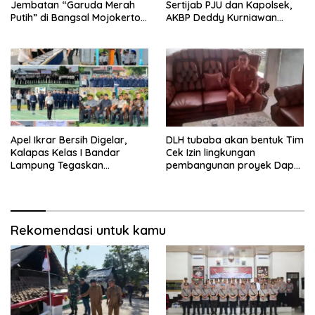
Jembatan “Garuda Merah
Sertijab PJU dan Kapolsek,
Putih” di Bangsal Mojokerto
AKBP Deddy Kurniawan
Lolos Uji Tim Zidam
Tekankan Profesionalisme
V/Brawijaya
dan Pelayanan Masyarakat
Apel Ikrar Bersih Digelar,
DLH tubaba akan bentuk Tim
Kalapas Kelas I Bandar
Cek Izin lingkungan
Lampung Tegaskan
pembangunan proyek Dapur
Komitmen Zero Halinar dan
SPPG MBG tiyuh kartaraharja
Integritas Jajaran
Rekomendasi untuk kamu