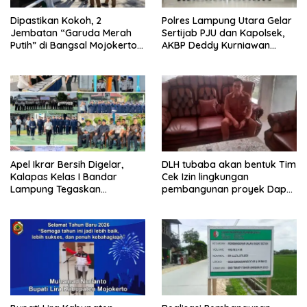
Dipastikan Kokoh, 2
Polres Lampung Utara Gelar
Jembatan “Garuda Merah
Sertijab PJU dan Kapolsek,
Putih” di Bangsal Mojokerto
AKBP Deddy Kurniawan
Lolos Uji Tim Zidam
Tekankan Profesionalisme
V/Brawijaya
dan Pelayanan Masyarakat
Apel Ikrar Bersih Digelar,
DLH tubaba akan bentuk Tim
Kalapas Kelas I Bandar
Cek Izin lingkungan
Lampung Tegaskan
pembangunan proyek Dapur
Komitmen Zero Halinar dan
SPPG MBG tiyuh kartaraharja
Integritas Jajaran