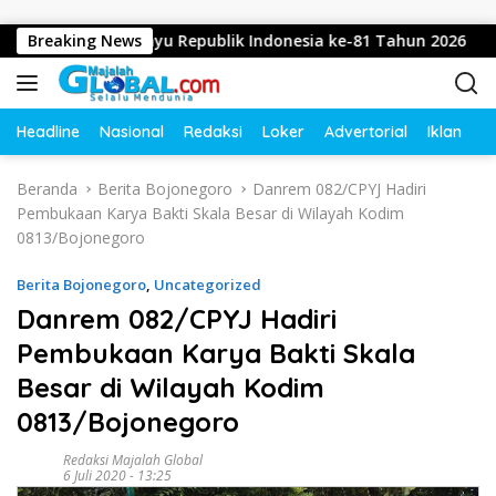
Langsung ke konten
kan Dirgahayu Republik Indonesia ke-81 Tahun 2026
Breaking News
Di
Headline
Nasional
Redaksi
Loker
Advertorial
Iklan
O
Beranda
Berita Bojonegoro
Danrem 082/CPYJ Hadiri
Pembukaan Karya Bakti Skala Besar di Wilayah Kodim
0813/Bojonegoro
Berita Bojonegoro
,
Uncategorized
Danrem 082/CPYJ Hadiri
Pembukaan Karya Bakti Skala
Besar di Wilayah Kodim
0813/Bojonegoro
Redaksi Majalah Global
6 Juli 2020 - 13:25