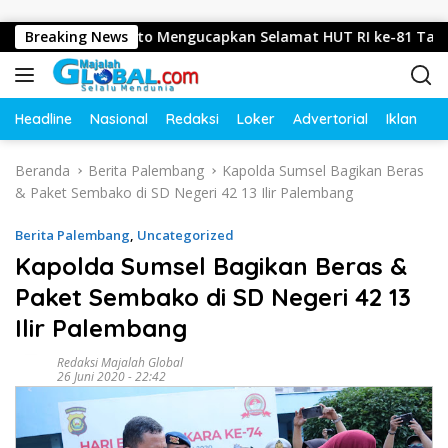
Langsung ke konten
Sooko, Mojokerto Mengucapkan Selamat HUT RI ke-81 Tahun 20
Breaking News
Headline
Nasional
Redaksi
Loker
Advertorial
Iklan
O
Beranda
Berita Palembang
Kapolda Sumsel Bagikan Beras
& Paket Sembako di SD Negeri 42 13 Ilir Palembang
Berita Palembang
,
Uncategorized
Kapolda Sumsel Bagikan Beras &
Paket Sembako di SD Negeri 42 13
Ilir Palembang
Redaksi Majalah Global
26 Juni 2020 - 22:42