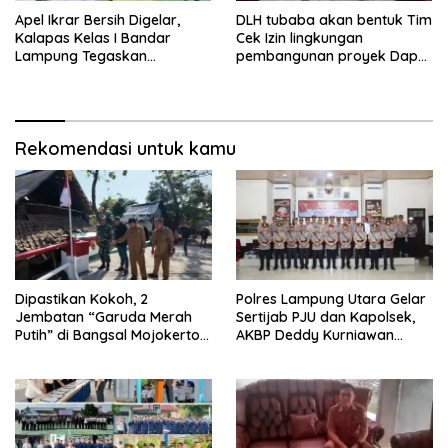
Apel Ikrar Bersih Digelar,
DLH tubaba akan bentuk Tim
Kalapas Kelas I Bandar
Cek Izin lingkungan
Lampung Tegaskan
pembangunan proyek Dapur
Komitmen Zero Halinar dan
SPPG MBG tiyuh kartaraharja
Integritas Jajaran
Rekomendasi untuk kamu
Dipastikan Kokoh, 2
Polres Lampung Utara Gelar
Jembatan “Garuda Merah
Sertijab PJU dan Kapolsek,
Putih” di Bangsal Mojokerto
AKBP Deddy Kurniawan
Lolos Uji Tim Zidam
Tekankan Profesionalisme
V/Brawijaya
dan Pelayanan Masyarakat