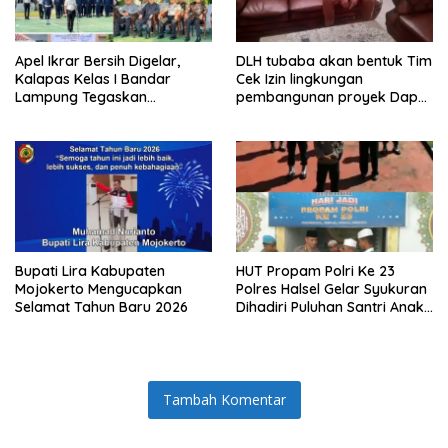
Apel Ikrar Bersih Digelar,
DLH tubaba akan bentuk Tim
Kalapas Kelas I Bandar
Cek Izin lingkungan
Lampung Tegaskan
pembangunan proyek Dapur
Komitmen Zero Halinar dan
SPPG MBG tiyuh kartaraharja
Integritas Jajaran
Bupati Lira Kabupaten
HUT Propam Polri Ke 23
Mojokerto Mengucapkan
Polres Halsel Gelar Syukuran
Selamat Tahun Baru 2026
Dihadiri Puluhan Santri Anak
Yatim Piatu
Tambah Komentar