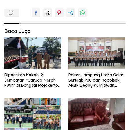
Baca Juga
Dipastikan Kokoh, 2
Polres Lampung Utara Gelar
Jembatan “Garuda Merah
Sertijab PJU dan Kapolsek,
Putih” di Bangsal Mojokerto
AKBP Deddy Kurniawan
Lolos Uji Tim Zidam
Tekankan Profesionalisme
V/Brawijaya
dan Pelayanan Masyarakat