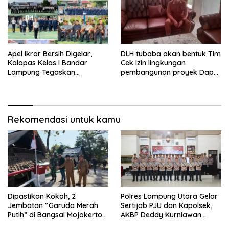
Apel Ikrar Bersih Digelar,
DLH tubaba akan bentuk Tim
Kalapas Kelas I Bandar
Cek Izin lingkungan
Lampung Tegaskan
pembangunan proyek Dapur
Komitmen Zero Halinar dan
SPPG MBG tiyuh kartaraharja
Integritas Jajaran
Rekomendasi untuk kamu
Dipastikan Kokoh, 2
Polres Lampung Utara Gelar
Jembatan “Garuda Merah
Sertijab PJU dan Kapolsek,
Putih” di Bangsal Mojokerto
AKBP Deddy Kurniawan
Lolos Uji Tim Zidam
Tekankan Profesionalisme