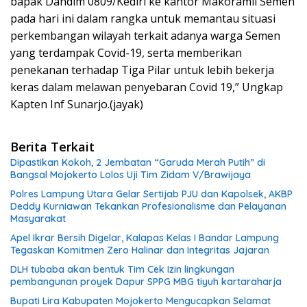
bapak Dandim 0809/Kediri ke kantor Makoramil Semen
pada hari ini dalam rangka untuk memantau situasi
perkembangan wilayah terkait adanya warga Semen
yang terdampak Covid-19, serta memberikan
penekanan terhadap Tiga Pilar untuk lebih bekerja
keras dalam melawan penyebaran Covid 19,” Ungkap
Kapten Inf Sunarjo.(jayak)
Berita Terkait
Dipastikan Kokoh, 2 Jembatan “Garuda Merah Putih” di
Bangsal Mojokerto Lolos Uji Tim Zidam V/Brawijaya
Polres Lampung Utara Gelar Sertijab PJU dan Kapolsek, AKBP
Deddy Kurniawan Tekankan Profesionalisme dan Pelayanan
Masyarakat
Apel Ikrar Bersih Digelar, Kalapas Kelas I Bandar Lampung
Tegaskan Komitmen Zero Halinar dan Integritas Jajaran
DLH tubaba akan bentuk Tim Cek Izin lingkungan
pembangunan proyek Dapur SPPG MBG tiyuh kartaraharja
Bupati Lira Kabupaten Mojokerto Mengucapkan Selamat