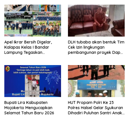
V/Brawijaya
dan Pelayanan Masyarakat
Apel Ikrar Bersih Digelar,
DLH tubaba akan bentuk Tim
Kalapas Kelas I Bandar
Cek Izin lingkungan
Lampung Tegaskan
pembangunan proyek Dapur
Komitmen Zero Halinar dan
SPPG MBG tiyuh kartaraharja
Integritas Jajaran
Bupati Lira Kabupaten
HUT Propam Polri Ke 23
Mojokerto Mengucapkan
Polres Halsel Gelar Syukuran
Selamat Tahun Baru 2026
Dihadiri Puluhan Santri Anak
Yatim Piatu