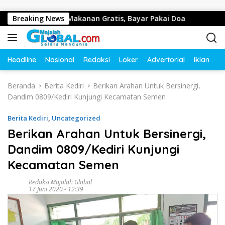
Langsung ke konten
rto Bagikan Makanan Gratis, Bayar Pakai Doa
Breaking News
Kepala 
Headline
Nasional
Redaksi
Loker
Advertorial
Iklan
O
Beranda
Berita Kediri
Berikan Arahan Untuk Bersinergi,
Dandim 0809/Kediri Kunjungi Kecamatan Semen
Berita Kediri
,
Uncategorized
Berikan Arahan Untuk Bersinergi,
Dandim 0809/Kediri Kunjungi
Kecamatan Semen
Redaksi Majalah Global
17 Juni 2020 - 12:39