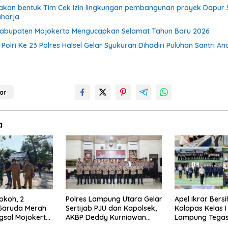
akan bentuk Tim Cek Izin lingkungan pembangunan proyek Dapur
aharja
 Kabupaten Mojokerto Mengucapkan Selamat Tahun Baru 2026
olri Ke 23 Polres Halsel Gelar Syukuran Dihadiri Puluhan Santri An
ar
a
okoh, 2
Polres Lampung Utara Gelar
Apel Ikrar Bersi
Garuda Merah
Sertijab PJU dan Kapolsek,
Kalapas Kelas 
ngsal Mojokerto
AKBP Deddy Kurniawan
Lampung Tega
m Zidam
Tekankan Profesionalisme
Komitmen Zero 