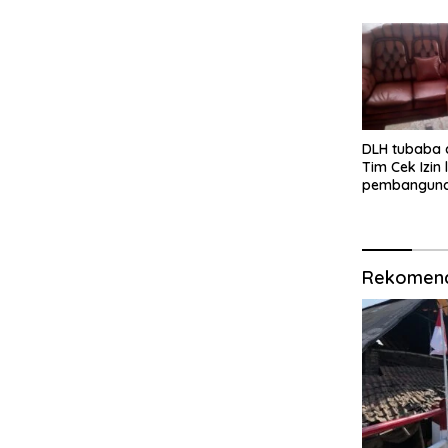
V/Brawijaya
DLH tubaba 
Tim Cek Izin
pembanguna
Dapur SPPG 
kartaraharj
Rekomend