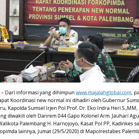
– Dari informasi yang dihimpun
www.majalahglobal.com
, p
pat Koordinasi new normal ini dihadiri oleh Gubernur Sums
, Kapolda Sumsel Irjen Pol Prof. Dr. Eko Indra Heri S.,MM,
ang diwakili oleh Danrem 044 Gapo Kolonel Arm. Jauhari Agus
 Walikota Palembang H. Harnojoyo, Kasat Pol PP, Kadinkes s
opimda lainnya, Jumat (29/5/2020) di Mapolrestabes Palem