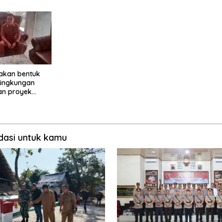
dan Pelayanan Masyarakat
Integritas Jaja
akan bentuk
 lingkungan
n proyek
MBG tiyuh
a
asi untuk kamu