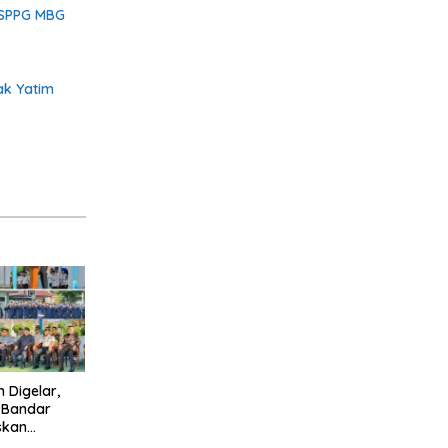
 SPPG MBG
ak Yatim
h Digelar,
I Bandar
skan
Halinar dan