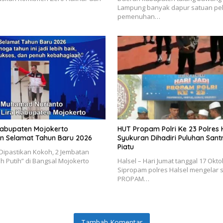
Lampung banyak dapur satuan pe
pemenuhan…
 Kabupaten Mojokerto
HUT Propam Polri Ke 23 Polres H
 Selamat Tahun Baru 2026
Syukuran Dihadiri Puluhan Sant
Piatu
t Dipastikan Kokoh, 2 Jembatan
 Putih” di Bangsal Mojokerto
Halsel – Hari Jumat tanggal 17 Okt
Sipropam polres Halsel mengelar
PROPAM…
Tambah Komentar