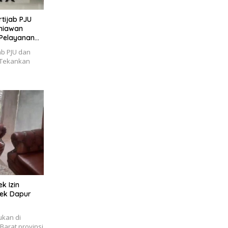
tijab PJU
niawan
 Pelayanan
ab PJU dan
 Tekankan
k Izin
ek Dapur
ukan di
arat provinsi