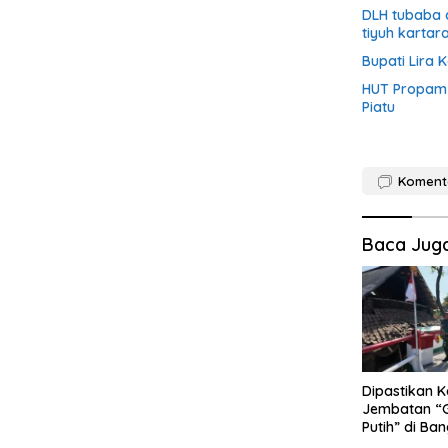
DLH tubaba 
tiyuh kartar
Bupati Lira
HUT Propam P
Piatu
Koment
Baca Jug
Dipastikan K
Jembatan “
Putih” di Ba
Lolos Uji Ti