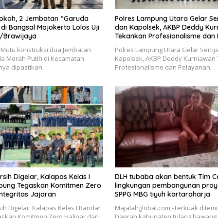
Kokoh, 2 Jembatan “Garuda
Polres Lampung Utara Gelar Ser
 di Bangsal Mojokerto Lolos Uji
dan Kapolsek, AKBP Deddy Kur
/Brawijaya
Tekankan Profesionalisme dan
Masyarakat
Mutu konstruksi dua Jembatan
Polres Lampung Utara Gelar Sertij
da Merah Putih di Kecamatan
Kapolsek, AKBP Deddy Kurniawan
nya dipastikan…
Profesionalisme dan Pelayanan…
rsih Digelar, Kalapas Kelas I
DLH tubaba akan bentuk Tim Ce
pung Tegaskan Komitmen Zero
lingkungan pembangunan proy
Integritas Jajaran
SPPG MBG tiyuh kartaraharja
sih Digelar, Kalapas Kelas I Bandar
Majalahglobal.com,-Terkuak ditem
skan Komitmen Zero Halinar dan
Daerah kabupaten tulang bawang B