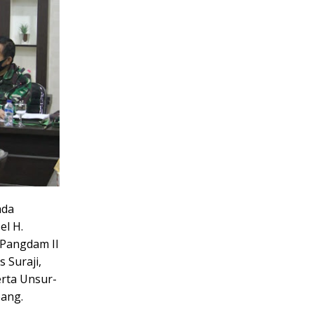
ada
el H.
 Pangdam II
 Suraji,
erta Unsur-
bang.