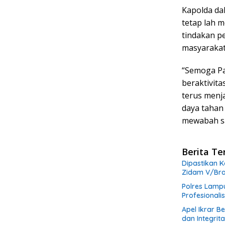
Kapolda da
tetap lah 
tindakan p
masyarakat
“Semoga Pa
beraktivita
terus menj
daya tahan
mewabah saa
Berita Te
Dipastikan K
Zidam V/Bra
Polres Lamp
Profesional
Apel Ikrar B
dan Integrit