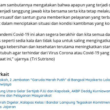
lam sambutannya mengatakan bahwa apapun yang terjadi d
menjadi tanggung jawab kita bersama serta kita tetap melak
ersuasif dan santun guna memberikan pelayanan yang terb
 dalam menciptakan situasi dan kondisi kamtibmas yang ko
ndemi Covid-19 ini akan segera berakhir dan kita semua d
s seperti sedia kala dan tidak lupa untuk saling mengingatk
aga kebersihan dan kesehatan terutama meningkatkan stam
 tubuh agar terhindar dari Virus Corona atau Covid-19 yan
t ini,” ujarnya. (Tri Sutrisno)
rkait
okoh, 2 Jembatan “Garuda Merah Putih” di Bangsal Mojokerto Lolo
wijaya
ung Utara Gelar Sertijab PJU dan Kapolsek, AKBP Deddy Kurniawa
isme dan Pelayanan Masyarakat
ersih Digelar, Kalapas Kelas I Bandar Lampung Tegaskan Komitmen
as Jajaran