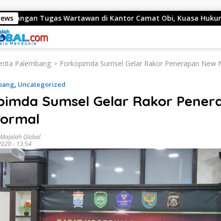
s Wartawan di Kantor Camat Obi, Kuasa Hukum Akan Tempuh
News
erita Palembang
Forkopimda Sumsel Gelar Rakor Penerapan New 
mbang
,
Uncategorized
pimda Sumsel Gelar Rakor Pener
ormal
 Majalah Global
2020 - 13:54