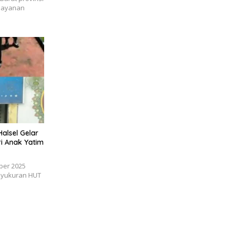
layanan
alsel Gelar
ri Anak Yatim
ober 2025
 syukuran HUT