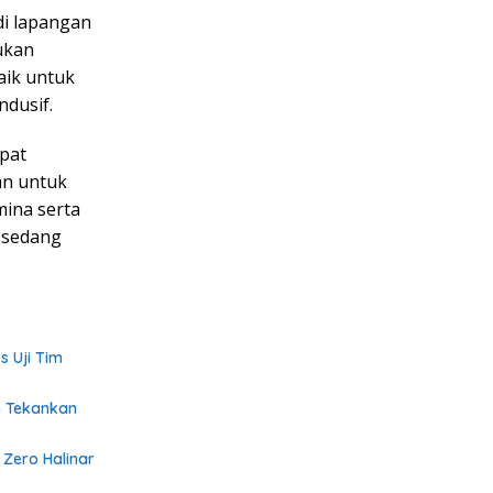
i lapangan
ukan
aik untuk
ndusif.
apat
an untuk
ina serta
g sedang
s Uji Tim
n Tekankan
 Zero Halinar