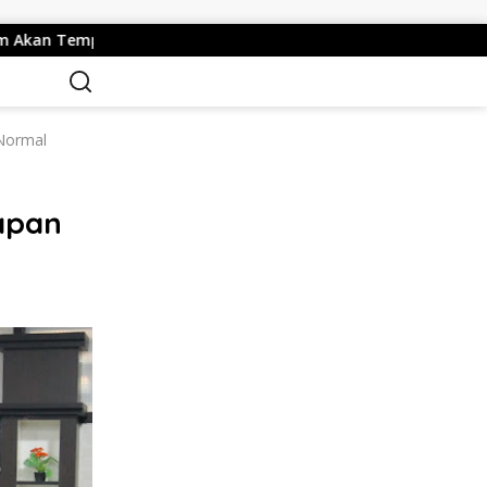
 Jalur Hukum
Kepala Desa Tempuran, Sooko, Mojokert
Normal
apan