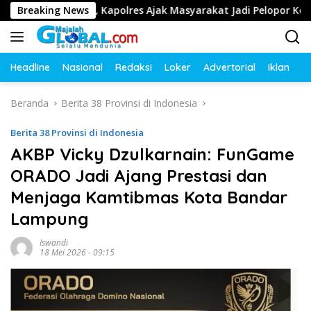
Langsung
u Lintas, Kapolres Ajak Masyarakat Jadi Pelopor Keselamatan L
Breaking News
ke
konten
Headline
Nasional
Redaksi
Loker
Advertorial
Iklan
O
Beranda
Berita 38 Provinsi di Indonesia
Berita 38 Provinsi di Indonesia
AKBP Vicky Dzulkarnain: FunGame
ORADO Jadi Ajang Prestasi dan
Menjaga Kamtibmas Kota Bandar
Lampung
Iswandi
18 Mei 2026 - 09:15