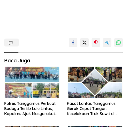
Baca Juga
Polres Tanggamus Perkuat
Kasat Lantas Tanggamus
Budaya Tertib Lalu Lintas,
Gerak Cepat Tangani
Kapolres Ajak Masyarakat
Kecelakaan Truk Sawit di
Jadi Pelopor Keselamatan
Jalur Lintas Barat, Arus Lalu
Lewat Safety Riding dan
Lintas Tetap Lancar