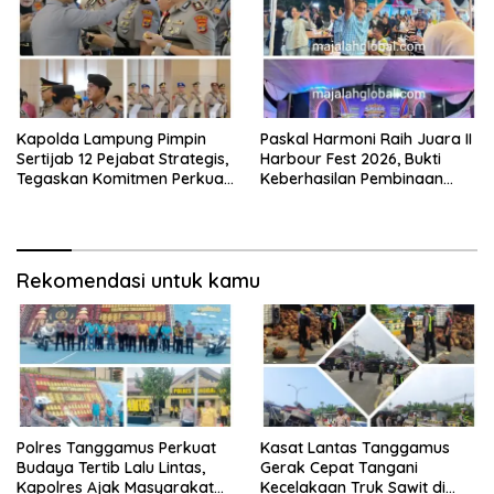
Siger Lampung Presisi
Kapolda Lampung Pimpin
Paskal Harmoni Raih Juara II
Sertijab 12 Pejabat Strategis,
Harbour Fest 2026, Bukti
Tegaskan Komitmen Perkuat
Keberhasilan Pembinaan
Pelayanan Polri Presisi
Lapas Kalianda Cetak Warga
Binaan Berprestasi
Rekomendasi untuk kamu
Polres Tanggamus Perkuat
Kasat Lantas Tanggamus
Budaya Tertib Lalu Lintas,
Gerak Cepat Tangani
Kapolres Ajak Masyarakat
Kecelakaan Truk Sawit di