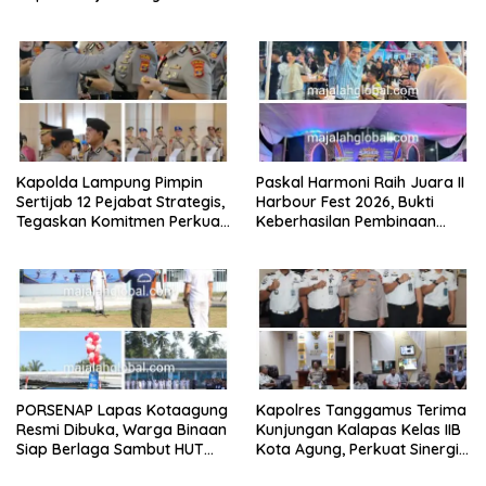
Jadi Pelopor Keselamatan
Jalur Lintas Barat, Arus Lalu
Lewat Safety Riding dan
Lintas Tetap Lancar
Siger Lampung Presisi
Kapolda Lampung Pimpin
Paskal Harmoni Raih Juara II
Sertijab 12 Pejabat Strategis,
Harbour Fest 2026, Bukti
Tegaskan Komitmen Perkuat
Keberhasilan Pembinaan
Pelayanan Polri Presisi
Lapas Kalianda Cetak Warga
Binaan Berprestasi
PORSENAP Lapas Kotaagung
Kapolres Tanggamus Terima
Resmi Dibuka, Warga Binaan
Kunjungan Kalapas Kelas IIB
Siap Berlaga Sambut HUT
Kota Agung, Perkuat Sinergi
Ke-81 Kemerdekaan RI
Wujudkan Lapas Aman dan