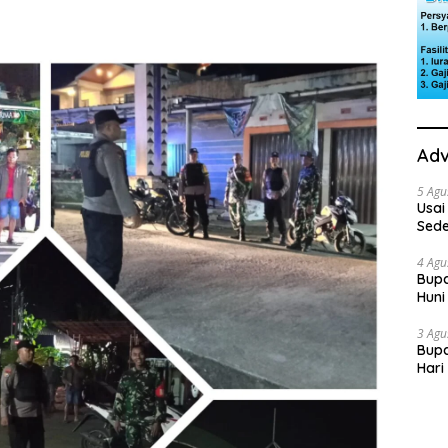
Adv
5 Agu
Usai
Sede
Ini 
4 Agu
Bupa
Huni
dan
3 Agu
Bupa
Hari
“Sol