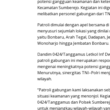
potensi gangguan keamanan dan ketert
Kecamatan Sumberejo. Kegiatan ini di
melibatkan personel gabungan dari TNI
Patroli dimulai dengan apel bersama 
menyusuri sejumlah lokasi yang dinilai 
yaitu Bonbaru, Arah Tegal, Dadapan, J
Wonoharjo hingga Jembatan Bonbaru.
Dandim 0424/Tanggamus Letkol Inf Dwi 
patroli gabungan ini merupakan respo
mengenai meningkatnya potensi gangg
Menurutnya, sinergitas TNI–Polri menj
wilayah.
“Patroli gabungan kami laksanakan seba
situasi keamanan yang menonjol. Kegia
0424/Tanggamus dan Polsek Sumbere
untuk menjangkau wilayah-wilayah yang 