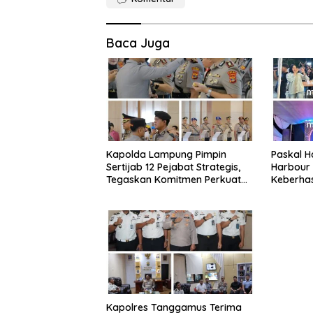
Baca Juga
Kapolda Lampung Pimpin
Paskal H
Sertijab 12 Pejabat Strategis,
Harbour 
Tegaskan Komitmen Perkuat
Keberha
Pelayanan Polri Presisi
Kalianda
Berprest
Kapolres Tanggamus Terima