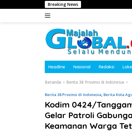
Langsung
Breaking News
Dugaan Penghalangan
ke
konten
Headline
Nasional
Redaksi
Loke
Beranda
Berita 38 Provinsi di Indonesia
Berita 38 Provinsi di Indonesia
,
Berita Kota Ag
Kodim 0424/Tanggam
Gelar Patroli Gabung
Keamanan Warga Tet