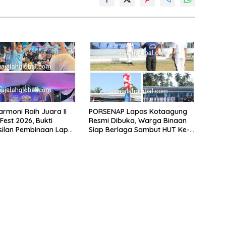
armoni Raih Juara II
PORSENAP Lapas Kotaagung
Fest 2026, Bukti
Resmi Dibuka, Warga Binaan
silan Pembinaan Lapas
Siap Berlaga Sambut HUT Ke-
 Cetak Warga Binaan
81 Kemerdekaan RI
asi