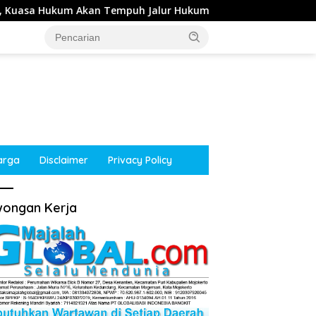
mpuh Jalur Hukum
Kepala Desa Tempuran, Sooko, Moj
arga
Disclaimer
Privacy Policy
ongan Kerja