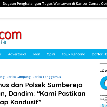
 Tugas Wartawan di Kantor Camat Obi, Kuasa Hukum Akan Te
r
Advertorial
Iklan
Opini
Tajuk Rencana
Daftar H
Low
ung
,
Berita Lampung
,
Berita Tanggamus
us dan Polsek Sumberejo
an, Dandim: “Kami Pastikan
ap Kondusif”