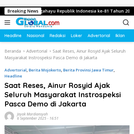
Langsung ke konten
ucapkan Dirgahayu Republik Indonesia ke-81 Tahun 2026
Breaking News
Headline
Nasional
Redaksi
Loker
Advertorial
Iklan
O
Beranda
Advertorial
Saat Reses, Ainur Rosyid Ajak Seluruh
Masyarakat Instrospeksi Pasca Demo di Jakarta
Advertorial
,
Berita Mojokerto
,
Berita Provinsi Jawa Timur
,
Headline
Saat Reses, Ainur Rosyid Ajak
Seluruh Masyarakat Instrospeksi
Pasca Demo di Jakarta
Jayak Mardiansyah
6 September 2025 - 16:51