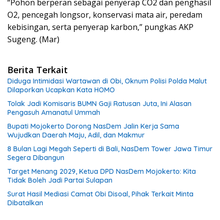
“Pohon berperan sebagai penyerap CO2 dan penghasil
O2, pencegah longsor, konservasi mata air, peredam
kebisingan, serta penyerap karbon,” pungkas AKP
Sugeng. (Mar)
Berita Terkait
Diduga Intimidasi Wartawan di Obi, Oknum Polisi Polda Malut
Dilaporkan Ucapkan Kata HOMO
Tolak Jadi Komisaris BUMN Gaji Ratusan Juta, Ini Alasan
Pengasuh Amanatul Ummah
Bupati Mojokerto Dorong NasDem Jalin Kerja Sama
Wujudkan Daerah Maju, Adil, dan Makmur
8 Bulan Lagi Megah Seperti di Bali, NasDem Tower Jawa Timur
Segera Dibangun
Target Menang 2029, Ketua DPD NasDem Mojokerto: Kita
Tidak Boleh Jadi Partai Sulapan
Surat Hasil Mediasi Camat Obi Disoal, Pihak Terkait Minta
Dibatalkan