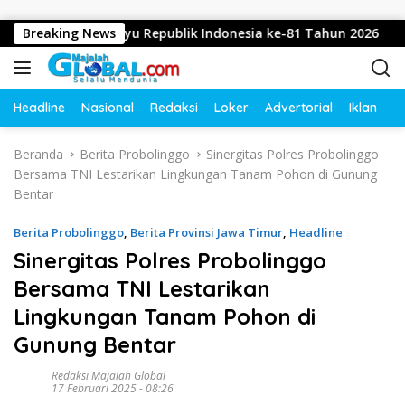
Langsung ke konten
pkan Dirgahayu Republik Indonesia ke-81 Tahun 2026
Breaking News
D
Headline
Nasional
Redaksi
Loker
Advertorial
Iklan
O
Beranda
Berita Probolinggo
Sinergitas Polres Probolinggo
Bersama TNI Lestarikan Lingkungan Tanam Pohon di Gunung
Bentar
Berita Probolinggo
,
Berita Provinsi Jawa Timur
,
Headline
Sinergitas Polres Probolinggo
Bersama TNI Lestarikan
Lingkungan Tanam Pohon di
Gunung Bentar
Redaksi Majalah Global
17 Februari 2025 - 08:26