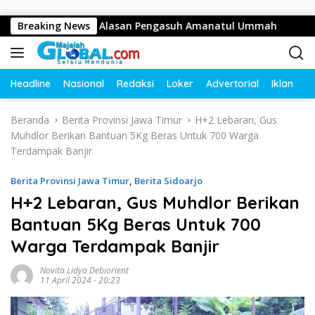
Langsung ke konten
usan Juta, Ini Alasan Pengasuh Amanatul Ummah
Breaking News
Bupati
Headline
Nasional
Redaksi
Loker
Advertorial
Iklan
O
Beranda
Berita Provinsi Jawa Timur
H+2 Lebaran, Gus
Muhdlor Berikan Bantuan 5Kg Beras Untuk 700 Warga
Terdampak Banjir
Berita Provinsi Jawa Timur
,
Berita Sidoarjo
H+2 Lebaran, Gus Muhdlor Berikan
Bantuan 5Kg Beras Untuk 700
Warga Terdampak Banjir
Novita Lidya Debiorient
11 April 2024 - 20:23