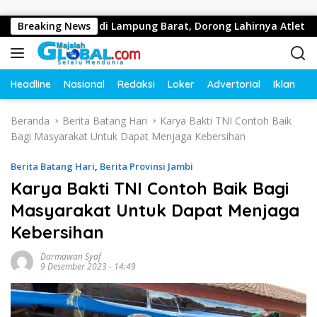
Langsung ke konten
a Domino di Lampung Barat, Dorong Lahirnya Atlet Berprestasi
Breaking News
Headline
Nasional
Redaksi
Loker
Advertorial
Iklan
O
Beranda
Berita Batang Hari
Karya Bakti TNI Contoh Baik
Bagi Masyarakat Untuk Dapat Menjaga Kebersihan
Berita Batang Hari
,
Berita Provinsi Jambi
Karya Bakti TNI Contoh Baik Bagi
Masyarakat Untuk Dapat Menjaga
Kebersihan
Darmawan Syaf
9 Desember 2023 - 14:49