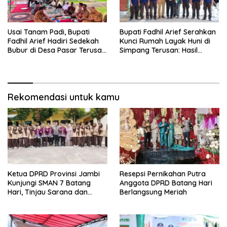
Usai Tanam Padi, Bupati
Bupati Fadhil Arief Serahkan
Fadhil Arief Hadiri Sedekah
Kunci Rumah Layak Huni di
Bubur di Desa Pasar Terusan:
Simpang Terusan: Hasil
“Tradisi Ini Harus Diwariskan”
Kolaborasi Lapas dan
Baznas
Rekomendasi untuk kamu
Ketua DPRD Provinsi Jambi
Resepsi Pernikahan Putra
Kunjungi SMAN 7 Batang
Anggota DPRD Batang Hari
Hari, Tinjau Sarana dan
Berlangsung Meriah
Prasarana