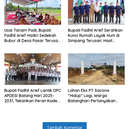
Usai Tanam Padi, Bupati
Bupati Fadhil Arief Serahkan
Fadhil Arief Hadiri Sedekah
Kunci Rumah Layak Huni di
Bubur di Desa Pasar Terusan:
Simpang Terusan: Hasil
“Tradisi Ini Harus Diwariskan”
Kolaborasi Lapas dan
Baznas
Bupati Fadhil Arief Lantik DPC
Lahan Eks PT Sacona
APDESI Batang Hari 2025-
“Hidup” Lagi, Warga
2031, Tekankan Peran Kades
Batanghari Pertanyakan
Jadi “Solusi Masalah Desa”
Legalitas PT ASN yang
Diduga Masuk Tanpa Izin
Tambah Komentar