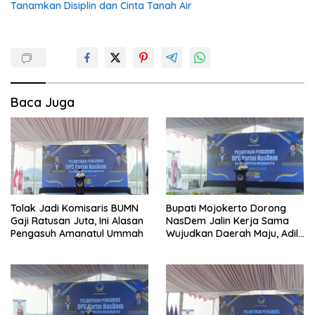
Tanamkan Disiplin dan Cinta Tanah Air
Baca Juga
Tolak Jadi Komisaris BUMN
Bupati Mojokerto Dorong
Gaji Ratusan Juta, Ini Alasan
NasDem Jalin Kerja Sama
Pengasuh Amanatul Ummah
Wujudkan Daerah Maju, Adil,
dan Makmur