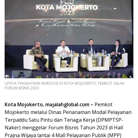
UPAYA TINGKATKAN INVESTASI DI KOTA MOJOKERTO, PEMKOT GELAR
FORUM BISNIS 2023
Kota Mojokerto, majalahglobal.com –
Pemkot
Mojokerto melalui Dinas Penanaman Modal Pelayanan
Terpaddu Satu Pintu dan Tenaga Kerja (DPMPTSP-
Naker) menggelar Forum Bisnis Tahun 2023 di Hall
Prajna Wijaya lantai 4 Mall Pelayanan Publik (MPP)