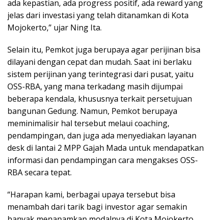
ada kepastian, ada progress positif, ada reward yang
jelas dari investasi yang telah ditanamkan di Kota
Mojokerto,” ujar Ning Ita.
Selain itu, Pemkot juga berupaya agar perijinan bisa
dilayani dengan cepat dan mudah. Saat ini berlaku
sistem perijinan yang terintegrasi dari pusat, yaitu
OSS-RBA, yang mana terkadang masih dijumpai
beberapa kendala, khususnya terkait persetujuan
bangunan Gedung. Namun, Pemkot berupaya
meminimalisir hal tersebut melaui coaching,
pendampingan, dan juga ada menyediakan layanan
desk di lantai 2 MPP Gajah Mada untuk mendapatkan
informasi dan pendampingan cara mengakses OSS-
RBA secara tepat.
“Harapan kami, berbagai upaya tersebut bisa
menambah dari tarik bagi investor agar semakin
banyak menanamkan modalnya di Kota Mojokerto.