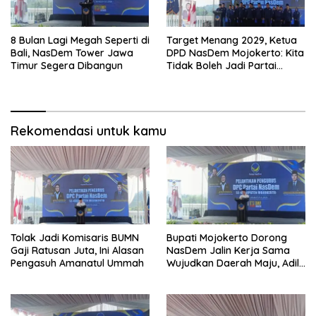
8 Bulan Lagi Megah Seperti di
Target Menang 2029, Ketua
Bali, NasDem Tower Jawa
DPD NasDem Mojokerto: Kita
Timur Segera Dibangun
Tidak Boleh Jadi Partai
Sulapan
Rekomendasi untuk kamu
Tolak Jadi Komisaris BUMN
Bupati Mojokerto Dorong
Gaji Ratusan Juta, Ini Alasan
NasDem Jalin Kerja Sama
Pengasuh Amanatul Ummah
Wujudkan Daerah Maju, Adil,
dan Makmur