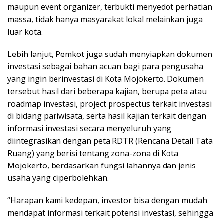
maupun event organizer, terbukti menyedot perhatian
massa, tidak hanya masyarakat lokal melainkan juga
luar kota.
Lebih lanjut, Pemkot juga sudah menyiapkan dokumen
investasi sebagai bahan acuan bagi para pengusaha
yang ingin berinvestasi di Kota Mojokerto. Dokumen
tersebut hasil dari beberapa kajian, berupa peta atau
roadmap investasi, project prospectus terkait investasi
di bidang pariwisata, serta hasil kajian terkait dengan
informasi investasi secara menyeluruh yang
diintegrasikan dengan peta RDTR (Rencana Detail Tata
Ruang) yang berisi tentang zona-zona di Kota
Mojokerto, berdasarkan fungsi lahannya dan jenis
usaha yang diperbolehkan.
“Harapan kami kedepan, investor bisa dengan mudah
mendapat informasi terkait potensi investasi, sehingga