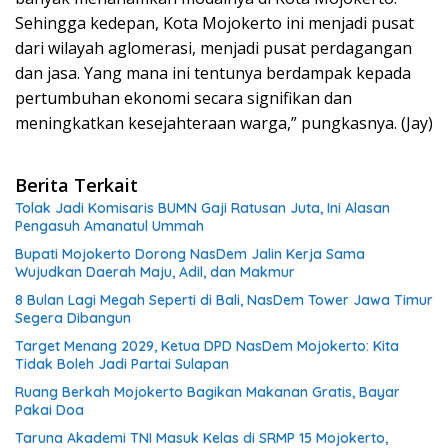
Sehingga kedepan, Kota Mojokerto ini menjadi pusat
dari wilayah aglomerasi, menjadi pusat perdagangan
dan jasa. Yang mana ini tentunya berdampak kepada
pertumbuhan ekonomi secara signifikan dan
meningkatkan kesejahteraan warga,” pungkasnya. (Jay)
Berita Terkait
Tolak Jadi Komisaris BUMN Gaji Ratusan Juta, Ini Alasan
Pengasuh Amanatul Ummah
Bupati Mojokerto Dorong NasDem Jalin Kerja Sama
Wujudkan Daerah Maju, Adil, dan Makmur
8 Bulan Lagi Megah Seperti di Bali, NasDem Tower Jawa Timur
Segera Dibangun
Target Menang 2029, Ketua DPD NasDem Mojokerto: Kita
Tidak Boleh Jadi Partai Sulapan
Ruang Berkah Mojokerto Bagikan Makanan Gratis, Bayar
Pakai Doa
Taruna Akademi TNI Masuk Kelas di SRMP 15 Mojokerto,