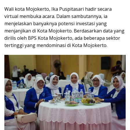
Wali kota Mojokerto, Ika Puspitasari hadir secara
virtual membuka acara. Dalam sambutannya, ia
menjelaskan banyaknya potensi investasi yang
menjanjikan di Kota Mojokerto. Berdasarkan data yang
dirilis oleh BPS Kota Mojokerto, ada beberapa sektor
tertinggi yang mendominasi di Kota Mojokerto.