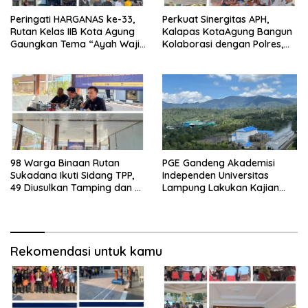
Peringati HARGANAS ke-33,
Perkuat Sinergitas APH,
Rutan Kelas IIB Kota Agung
Kalapas KotaAgung Bangun
Gaungkan Tema “Ayah Wajib
Kolaborasi dengan Polres,
Hadir”, Perkuat Ketahanan
Kejari dan Kodim untuk
Keluarga Menuju Indonesia
Berantas HP dan Narkoba di
Emas 2045
Lapas
98 Warga Binaan Rutan
PGE Gandeng Akademisi
Sukadana Ikuti Sidang TPP,
Independen Universitas
49 Diusulkan Tamping dan 49
Lampung Lakukan Kajian
Peroleh Hak Integrasi PB-CB
Ilmiah Aktivitas Gempa di
Ulubelu
Rekomendasi untuk kamu