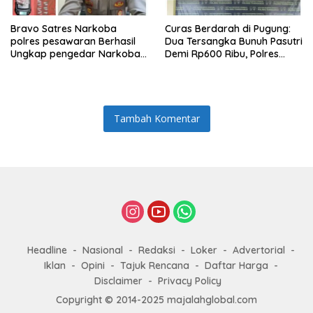
Bravo Satres Narkoba
Curas Berdarah di Pugung:
polres pesawaran Berhasil
Dua Tersangka Bunuh Pasutri
Ungkap pengedar Narkoba
Demi Rp600 Ribu, Polres
Berikut BB 7,76 gram sabu
Tanggamus Ungkap
Pembunuhan Berencana
Tambah Komentar
Headline
Nasional
Redaksi
Loker
Advertorial
Iklan
Opini
Tajuk Rencana
Daftar Harga
Disclaimer
Privacy Policy
Copyright © 2014-2025 majalahglobal.com