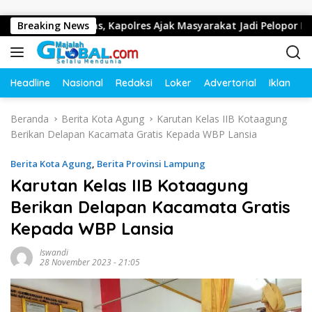
Langsung ke konten
lu Lintas, Kapolres Ajak Masyarakat Jadi Pelopor Keselamatan 
Breaking News
Headline
Nasional
Redaksi
Loker
Advertorial
Iklan
O
Beranda
Berita Kota Agung
Karutan Kelas IIB Kotaagung
Berikan Delapan Kacamata Gratis Kepada WBP Lansia
Berita Kota Agung
,
Berita Provinsi Lampung
Karutan Kelas IIB Kotaagung
Berikan Delapan Kacamata Gratis
Kepada WBP Lansia
Iswandi
28 November 2023 - 21:05