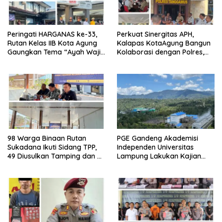
Peringati HARGANAS ke-33,
Perkuat Sinergitas APH,
Rutan Kelas IIB Kota Agung
Kalapas KotaAgung Bangun
Gaungkan Tema “Ayah Wajib
Kolaborasi dengan Polres,
Hadir”, Perkuat Ketahanan
Kejari dan Kodim untuk
Keluarga Menuju Indonesia
Berantas HP dan Narkoba di
Emas 2045
Lapas
98 Warga Binaan Rutan
PGE Gandeng Akademisi
Sukadana Ikuti Sidang TPP,
Independen Universitas
49 Diusulkan Tamping dan 49
Lampung Lakukan Kajian
Peroleh Hak Integrasi PB-CB
Ilmiah Aktivitas Gempa di
Ulubelu