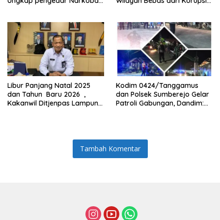
Ungkap pengedar Narkoba
Wilayah Bebas dari Korupsi
Berikut BB 7,76 gram sabu
(WBK)
Libur Panjang Natal 2025
Kodim 0424/Tanggamus
dan Tahun Baru 2026 ,
dan Polsek Sumberejo Gelar
Kakanwil Ditjenpas Lampung:
Patroli Gabungan, Dandim:
“Bagi Kami Siaga Panjang”
“Kami Pastikan Keamanan
Warga Tetap Kondusif”
Tambah Komentar