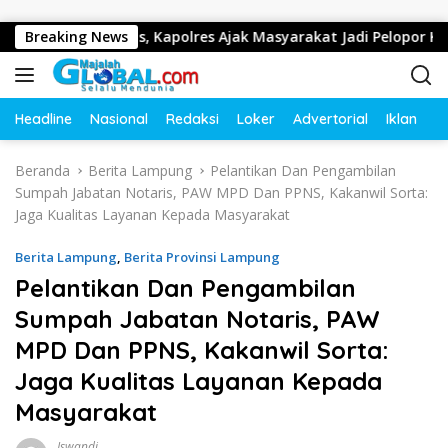
Langsung ke konten
u Lintas, Kapolres Ajak Masyarakat Jadi Pelopor Keselamatan L
Breaking News
Headline
Nasional
Redaksi
Loker
Advertorial
Iklan
O
Beranda
Berita Lampung
Pelantikan Dan Pengambilan
Sumpah Jabatan Notaris, PAW MPD Dan PPNS, Kakanwil Sorta:
Jaga Kualitas Layanan Kepada Masyarakat
Berita Lampung
,
Berita Provinsi Lampung
Pelantikan Dan Pengambilan
Sumpah Jabatan Notaris, PAW
MPD Dan PPNS, Kakanwil Sorta:
Jaga Kualitas Layanan Kepada
Masyarakat
Iswandi