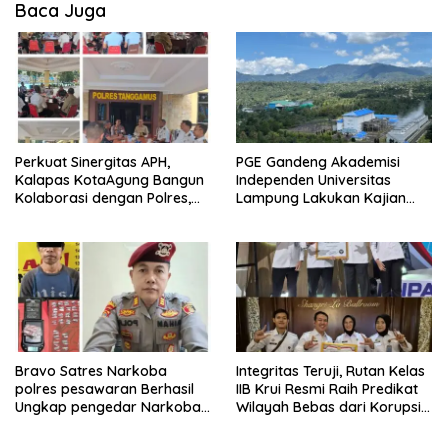
Baca Juga
Perkuat Sinergitas APH,
PGE Gandeng Akademisi
Kalapas KotaAgung Bangun
Independen Universitas
Kolaborasi dengan Polres,
Lampung Lakukan Kajian
Kejari dan Kodim untuk
Ilmiah Aktivitas Gempa di
Berantas HP dan Narkoba di
Ulubelu
Lapas
Bravo Satres Narkoba
Integritas Teruji, Rutan Kelas
polres pesawaran Berhasil
IIB Krui Resmi Raih Predikat
Ungkap pengedar Narkoba
Wilayah Bebas dari Korupsi
Berikut BB 7,76 gram sabu
(WBK)