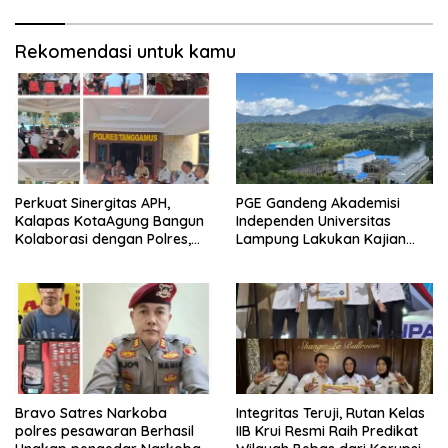
Rekomendasi untuk kamu
Perkuat Sinergitas APH,
PGE Gandeng Akademisi
Kalapas KotaAgung Bangun
Independen Universitas
Kolaborasi dengan Polres,
Lampung Lakukan Kajian
Kejari dan Kodim untuk
Ilmiah Aktivitas Gempa di
Berantas HP dan Narkoba di
Ulubelu
Lapas
Bravo Satres Narkoba
Integritas Teruji, Rutan Kelas
polres pesawaran Berhasil
IIB Krui Resmi Raih Predikat