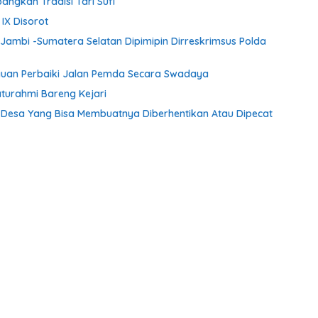
ngkan Tradisi Tari Sufi
IX Disorot
 Jambi -Sumatera Selatan Dipimipin Dirreskrimsus Polda
auan Perbaiki Jalan Pemda Secara Swadaya
aturahmi Bareng Kejari
Desa Yang Bisa Membuatnya Diberhentikan Atau Dipecat