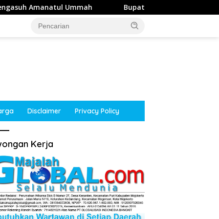
h
Bupati Mojokerto Dorong NasDem Jalin Kerja Sama W
arga
Disclaimer
Privacy Policy
ongan Kerja