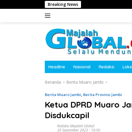
Langsung
Breaking News
Tolak Jadi Komisari
ke
konten
Headline
Nasional
Redaksi
Loke
Beranda
Berita Muaro Jambi
Berita Muaro Jambi
,
Berita Provinsi Jambi
Ketua DPRD Muaro Ja
Disdukcapil
Redaksi Majalah Global
20 September 2023 - 10:50