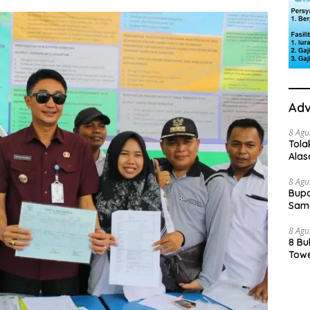
Adv
8 Agu
Tola
Ala
8 Agu
Bupa
Sama
8 Agu
8 Bu
Towe