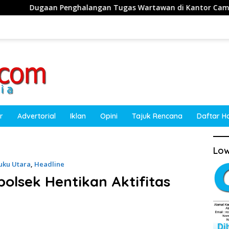
gas Wartawan di Kantor Camat Obi, Kuasa Hukum Akan Temp
r
Advertorial
Iklan
Opini
Tajuk Rencana
Daftar H
Low
luku Utara
,
Headline
lsek Hentikan Aktifitas