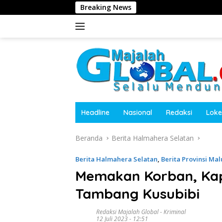
Langsung
Breaking News
Dugaan Penghalangan Tu
ke
konten
Headline
Nasional
Redaksi
Loke
Beranda
Berita Halmahera Selatan
Berita Halmahera Selatan
,
Berita Provinsi Ma
Memakan Korban, Kapo
Tambang Kusubibi
Redaksi Majalah Global
-
Kriminal
12 Juli 2023 - 12:51