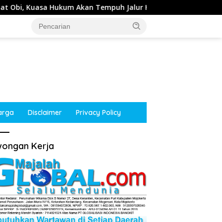
uh Jalur Hukum
Kepala Desa Tempuran, Sooko, Mojoke
arga
Disclaimer
Privacy Policy
ongan Kerja