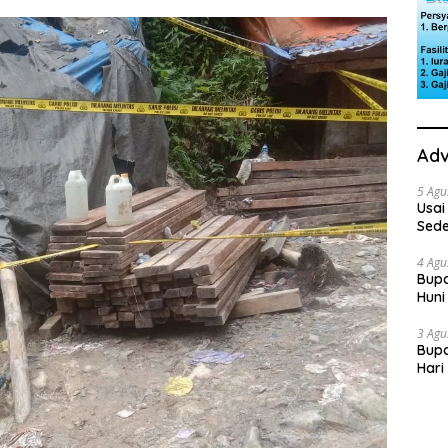
Adv
5 Agu
Usai
Sede
Ini 
4 Agu
Bupa
Huni
dan
3 Agu
Bupa
Hari
“Sol