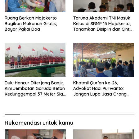
Ruang Berkah Mojokerto
Taruna Akademi TNI Masuk
Bagikan Makanan Gratis,
Kelas di SRMP 15 Mojokerto,
Bayar Pakai Doa
Tanamkan Disiplin dan Cinta
Tanah Air
Dulu Hancur Diterjang Banjir,
Khotmil Qur’an ke-26,
Kini Jembatan Garuda Beton
Advokat Hadi Purwanto:
Kedunggempol 37 Meter Siap
Jangan Lupa Jasa Orang
Pakai
Tua dan Pahlawan
Rekomendasi untuk kamu