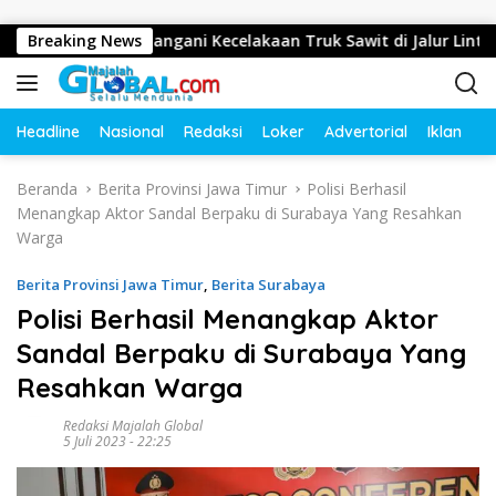
Langsung ke konten
pat Tangani Kecelakaan Truk Sawit di Jalur Lintas Barat, Arus
Breaking News
Headline
Nasional
Redaksi
Loker
Advertorial
Iklan
O
Beranda
Berita Provinsi Jawa Timur
Polisi Berhasil
Menangkap Aktor Sandal Berpaku di Surabaya Yang Resahkan
Warga
Berita Provinsi Jawa Timur
,
Berita Surabaya
Polisi Berhasil Menangkap Aktor
Sandal Berpaku di Surabaya Yang
Resahkan Warga
Redaksi Majalah Global
5 Juli 2023 - 22:25