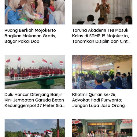
Ruang Berkah Mojokerto
Taruna Akademi TNI Masuk
Bagikan Makanan Gratis,
Kelas di SRMP 15 Mojokerto,
Bayar Pakai Doa
Tanamkan Disiplin dan Cinta
Tanah Air
Dulu Hancur Diterjang Banjir,
Khotmil Qur’an ke-26,
Kini Jembatan Garuda Beton
Advokat Hadi Purwanto:
Kedunggempol 37 Meter Siap
Jangan Lupa Jasa Orang
Pakai
Tua dan Pahlawan