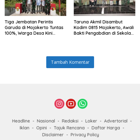
Tiga Jembatan Perintis
Taruna Akmil Disambut
Garuda di Mojokerto Tuntas
Kodim 0815 Mojokerto, Awali
100%, Warga Desa Kini
Bakti Pengabdian di Sekolah
Punya Akses Baru yang Lebih
Rakyat SRMP 15
Aman
Tambah Komentar
Headline
Nasional
Redaksi
Loker
Advertorial
Iklan
Opini
Tajuk Rencana
Daftar Harga
Disclaimer
Privacy Policy