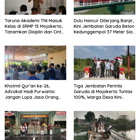
Taruna Akademi TNI Masuk
Dulu Hancur Diterjang Banjir,
Kelas di SRMP 15 Mojokerto,
Kini Jembatan Garuda Beton
Tanamkan Disiplin dan Cinta
Kedunggempol 37 Meter Siap
Tanah Air
Pakai
Khotmil Qur’an ke-26,
Tiga Jembatan Perintis
Advokat Hadi Purwanto:
Garuda di Mojokerto Tuntas
Jangan Lupa Jasa Orang
100%, Warga Desa Kini
Tua dan Pahlawan
Punya Akses Baru yang Lebih
Aman