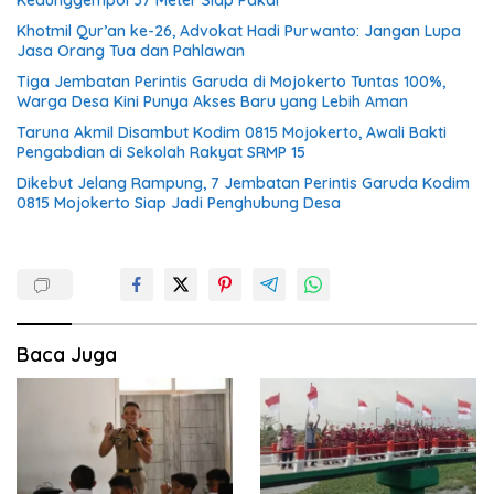
Kedunggempol 37 Meter Siap Pakai
Khotmil Qur’an ke-26, Advokat Hadi Purwanto: Jangan Lupa
Jasa Orang Tua dan Pahlawan
Tiga Jembatan Perintis Garuda di Mojokerto Tuntas 100%,
Warga Desa Kini Punya Akses Baru yang Lebih Aman
Taruna Akmil Disambut Kodim 0815 Mojokerto, Awali Bakti
Pengabdian di Sekolah Rakyat SRMP 15
Dikebut Jelang Rampung, 7 Jembatan Perintis Garuda Kodim
0815 Mojokerto Siap Jadi Penghubung Desa
Baca Juga