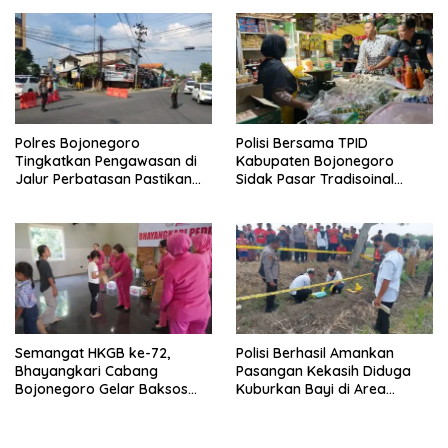
Polres Bojonegoro
Polisi Bersama TPID
Tingkatkan Pengawasan di
Kabupaten Bojonegoro
Jalur Perbatasan Pastikan
Sidak Pasar Tradisoinal
Arus Balik Lebaran Lancar
Jelang Ramadhan
Semangat HKGB ke-72,
Polisi Berhasil Amankan
Bhayangkari Cabang
Pasangan Kekasih Diduga
Bojonegoro Gelar Baksos
Kuburkan Bayi di Area
untuk Masyarakat
Persawahan Bojonegoro