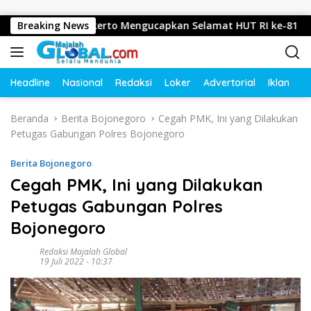
Langsung ke konten
josari, Mojokerto Mengucapkan Selamat HUT RI ke-81 Tahun 2
Breaking News
Headline
Nasional
Redaksi
Loker
Advertorial
Iklan
O
Beranda
Berita Bojonegoro
Cegah PMK, Ini yang Dilakukan
Petugas Gabungan Polres Bojonegoro
Berita Bojonegoro
Cegah PMK, Ini yang Dilakukan
Petugas Gabungan Polres
Bojonegoro
Redaksi Majalah Global
19 Juli 2022 - 10:37