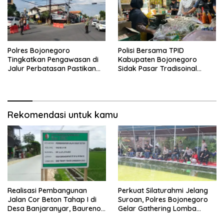
Polres Bojonegoro
Polisi Bersama TPID
Tingkatkan Pengawasan di
Kabupaten Bojonegoro
Jalur Perbatasan Pastikan
Sidak Pasar Tradisoinal
Arus Balik Lebaran Lancar
Jelang Ramadhan
Rekomendasi untuk kamu
Realisasi Pembangunan
Perkuat Silaturahmi Jelang
Jalan Cor Beton Tahap I di
Suroan, Polres Bojonegoro
Desa Banjaranyar, Baureno,
Gelar Gathering Lomba
Bojonergoro
Mancing Bersama Pesilat