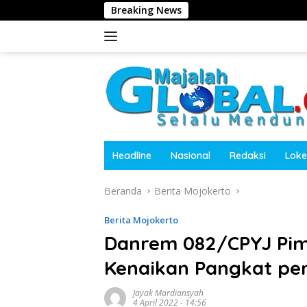
Langsung
Breaking News
Tolak Jadi Komisaris 
ke
konten
Headline
Nasional
Redaksi
Loke
Beranda
Berita Mojokerto
Berita Mojokerto
Danrem 082/CPYJ Pim
Kenaikan Pangkat per
Jayak Mardiansyah
4 April 2022 - 14:56