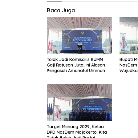
Baca Juga
Tolak Jadi Komisaris BUMN
Bupati M
Gaji Ratusan Juta, Ini Alasan
NasDem 
Pengasuh Amanatul Ummah
Wujudkan
dan Mak
Target Menang 2029, Ketua
DPD NasDem Mojokerto: Kita
Tidak Boleh Jadi Partai