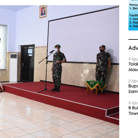
Adv
8 Agu
Tola
Ala
8 Agu
Bupa
Sama
8 Agu
8 Bu
Towe