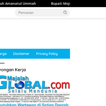
Bupati Mojokerto Dorong NasDem Jalin Kerja Sama Wuj
arga
Disclaimer
Privacy Policy
ongan Kerja