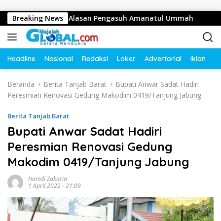
Langsung ke konten
usan Juta, Ini Alasan Pengasuh Amanatul Ummah
Breaking News
Bupat
Headline
Nasional
Redaksi
Loker
Advertorial
Iklan
O
Beranda
Berita Tanjab Barat
Bupati Anwar Sadat Hadiri
Peresmian Renovasi Gedung Makodim 0419/Tanjung Jabung
Berita Tanjab Barat
Bupati Anwar Sadat Hadiri
Peresmian Renovasi Gedung
Makodim 0419/Tanjung Jabung
Hamdi Zakaria
1 April 2022 - 21:09