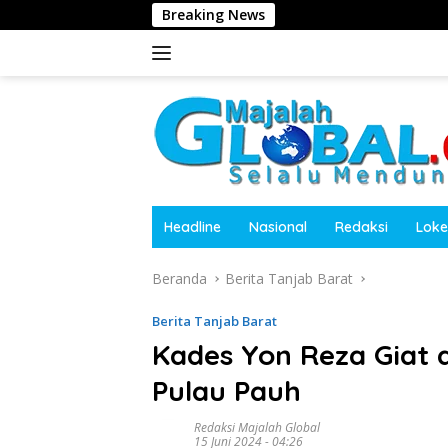
Langsung
Breaking News
Polres Tanggamus Per
ke
konten
Headline
Nasional
Redaksi
Loke
Beranda
Berita Tanjab Barat
Berita Tanjab Barat
Kades Yon Reza Giat
Pulau Pauh
Redaksi Majalah Global
15 Juni 2024 - 04:26