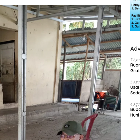
Adv
7 Agu
Rua
Grat
5 Agu
Usai
Sede
Ini 
4 Agu
Bupa
Huni
dan