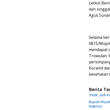
Letkol Ben
dan singga
Agus Sunar
Selama ber
0815/Mojok
mendapat d
Trowulan. P
persimpang
Koramil da
kesehatan (
Berita Te
Tolak Jadi 
Bupati Mojo
Makmur