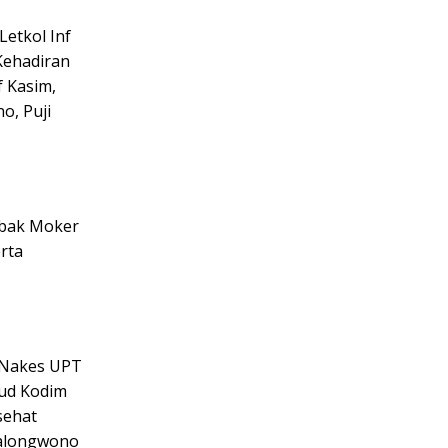
etkol Inf
 Kehadiran
f Kasim,
o, Puji
mbak Moker
erta
 Nakes UPT
ud Kodim
sehat
 Balongwono