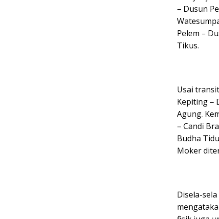
– Dusun Pe
Watesumpak
Pelem – Du
Tikus.
Usai trans
Kepiting –
Agung. Kem
– Candi Br
Budha Tidu
Moker dite
Disela-sela
mengatakan,
fisik juga 