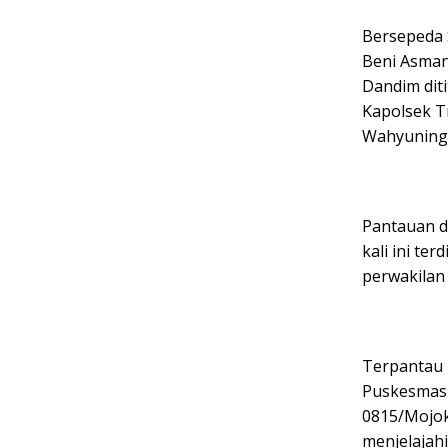
Bersepeda 
Beni Asman,
Dandim diti
Kapolsek T
Wahyunings
Pantauan d
kali ini te
perwakilan
Terpantau 
Puskesmas 
0815/Mojok
menjelajah