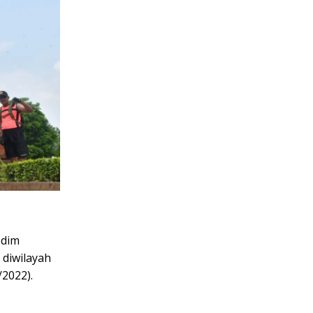
odim
 diwilayah
2022).