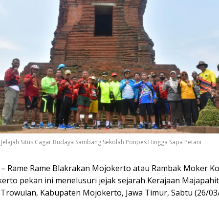
Jelajah Situs Cagar Budaya Sambang Sekolah Ponpes Hingga Sapa Petani
 – Rame Rame Blakrakan Mojokerto atau Rambak Moker K
rto pekan ini menelusuri jejak sejarah Kerajaan Majapahit
Trowulan, Kabupaten Mojokerto, Jawa Timur, Sabtu (26/03/