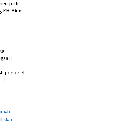
nen padi
g KH. Bimo
ta
gsari,
t, personel
ol
Ummah
l, dan