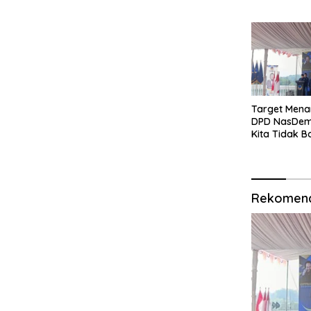
Target Mena
DPD NasDem
Kita Tidak B
Sulapan
Rekomend