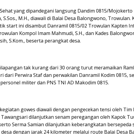
Sehat yang dipandegani langsung Dandim 0815/Mojokerto L
 S.Sos., M.H., diawali di Balai Desa Balongwono, Trowulan.
tik start ini disambut Danramil 0815/02 Trowulan Kapten In
rowulan Kompol Imam Mahmudi, S.H., dan Kades Balongwon
ih, S.Kom., beserta perangkat desa.
ilapangan tak kurang dari 30 orang turut meramaikan Ra
rdiri dari Perwira Staf dan perwakilan Danramil Kodim 0815, s
 personel militer dan PNS TNI AD Makodim 0815.
kegiatan gowes diawali dengan pengecekan tensi oleh Tim
Tawangsari dilanjutkan senam peregangan oleh Kapok Tu
erto Serma Samian dilanjutkan keberangkatan bersepeda 
i desa dengan jarak 24 kilometer melalui route Balai Desa