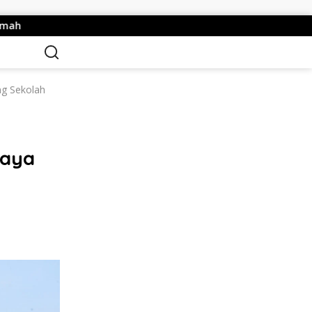
ti Mojokerto Dorong NasDem Jalin Kerja Sama Wujudkan Daera
ng Sekolah
daya