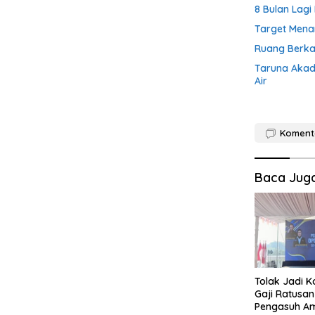
8 Bulan Lag
Target Menan
Ruang Berka
Taruna Akade
Air
Koment
Baca Jug
Tolak Jadi 
Gaji Ratusan 
Pengasuh A