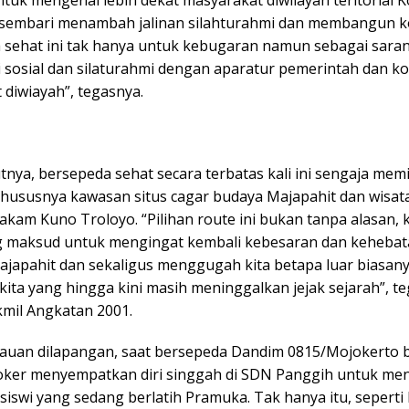
sembari menambah jalinan silahturahmi dan membangun k
 sehat ini tak hanya untuk kebugaran namun sebagai sara
 sosial dan silaturahmi dengan aparatur pemerintah dan 
 diwiayah”, tegasnya.
tnya, bersepeda sehat secara terbatas kali ini sengaja memi
hususnya kawasan situs cagar budaya Majapahit dan wisata 
kam Kuno Troloyo. “Pilihan route ini bukan tanpa alasan, 
 maksud untuk mengingat kembali kebesaran dan keheba
ajapahit dan sekaligus menggugah kita betapa luar biasan
ita yang hingga kini masih meninggalkan jejak sejarah”, t
kmil Angkatan 2001.
auan dilapangan, saat bersepeda Dandim 0815/Mojokerto 
er menyempatkan diri singgah di SDN Panggih untuk me
siswi yang sedang berlatih Pramuka. Tak hanya itu, seperti