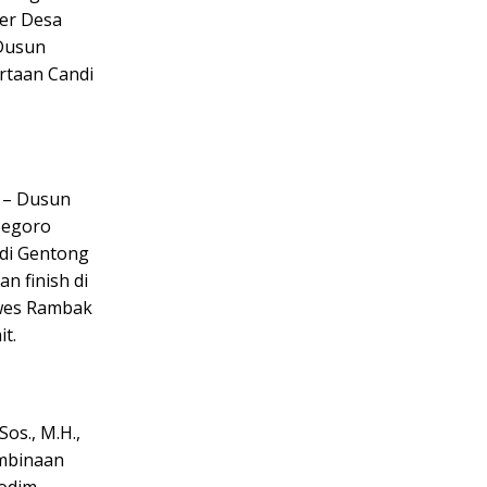
er Desa
 Dusun
rtaan Candi
n – Dusun
Segoro
di Gentong
n finish di
owes Rambak
t.
os., M.H.,
embinaan
Kodim