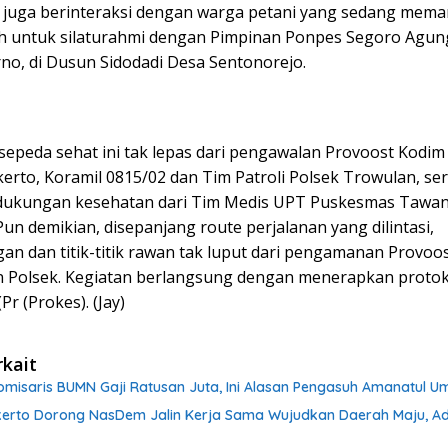
i juga berinteraksi dengan warga petani yang sedang mema
h untuk silaturahmi dengan Pimpinan Ponpes Segoro Agun
no, di Dusun Sidodadi Desa Sentonorejo.
sepeda sehat ini tak lepas dari pengawalan Provoost Kodim
erto, Koramil 0815/02 dan Tim Patroli Polsek Trowulan, ser
ukungan kesehatan dari Tim Medis UPT Puskesmas Tawan
un demikian, disepanjang route perjalanan yang dilintasi,
an dan titik-titik rawan tak luput dari pengamanan Provoos
n Polsek. Kegiatan berlangsung dengan menerapkan protok
Pr (Prokes). (Jay)
rkait
Komisaris BUMN Gaji Ratusan Juta, Ini Alasan Pengasuh Amanatul 
kerto Dorong NasDem Jalin Kerja Sama Wujudkan Daerah Maju, Adi