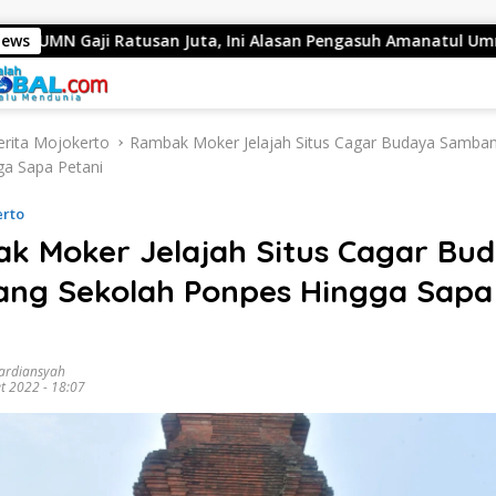
tusan Juta, Ini Alasan Pengasuh Amanatul Ummah
News
Bupa
erita Mojokerto
Rambak Moker Jelajah Situs Cagar Budaya Samba
a Sapa Petani
erto
k Moker Jelajah Situs Cagar Bu
ng Sekolah Ponpes Hingga Sapa
ardiansyah
t 2022 - 18:07