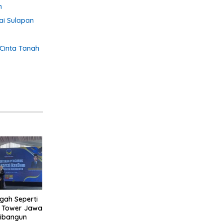
n
ai Sulapan
 Cinta Tanah
gah Seperti
m Tower Jawa
Dibangun