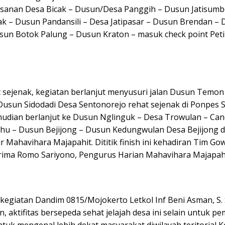
sanan Desa Bicak – Dusun/Desa Panggih – Dusun Jatisumb
 – Dusun Pandansili – Desa Jatipasar – Dusun Brendan –
sun Botok Palung – Dusun Kraton – masuk check point Peti
it sejenak, kegiatan berlanjut menyusuri jalan Dusun Temo
 Dusun Sidodadi Desa Sentonorejo rehat sejenak di Ponpes 
udian berlanjut ke Dusun Nglinguk – Desa Trowulan – Can
ahu – Dusun Bejijong – Dusun Kedungwulan Desa Bejijong da
r Mahavihara Majapahit. Dititik finish ini kehadiran Tim G
rima Romo Sariyono, Pengurus Harian Mahavihara Majapahi
 kegiatan Dandim 0815/Mojokerto Letkol Inf Beni Asman, S. S
 aktifitas bersepeda sehat jelajah desa ini selain untuk p
untuk mengenal lebih dekat masyarakat diwilayah teritorial 