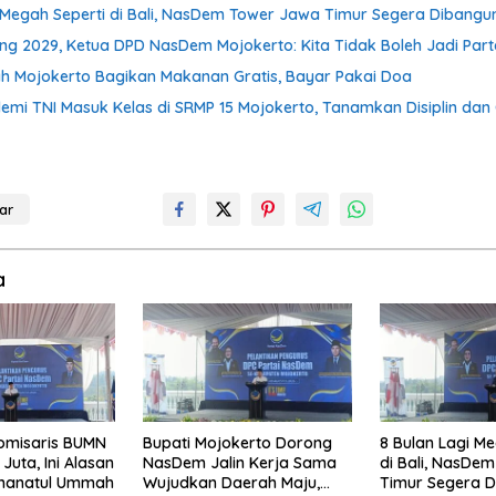
i Megah Seperti di Bali, NasDem Tower Jawa Timur Segera Dibangu
g 2029, Ketua DPD NasDem Mojokerto: Kita Tidak Boleh Jadi Part
h Mojokerto Bagikan Makanan Gratis, Bayar Pakai Doa
mi TNI Masuk Kelas di SRMP 15 Mojokerto, Tanamkan Disiplin dan
ar
a
Komisaris BUMN
Bupati Mojokerto Dorong
8 Bulan Lagi Me
Juta, Ini Alasan
NasDem Jalin Kerja Sama
di Bali, NasDe
manatul Ummah
Wujudkan Daerah Maju,
Timur Segera 