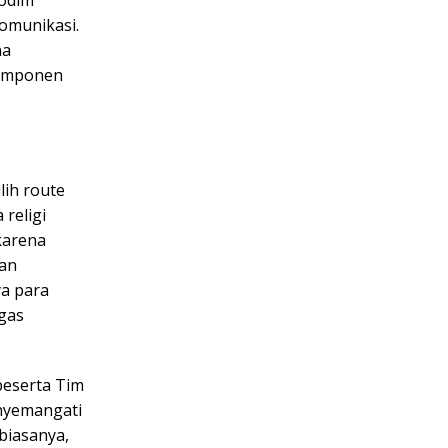
omunikasi.
na
komponen
lih route
religi
karena
tan
ya para
egas
beserta Tim
nyemangati
 biasanya,