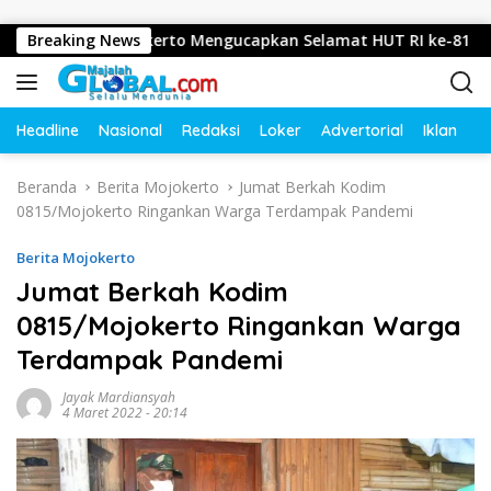
Langsung ke konten
josari, Mojokerto Mengucapkan Selamat HUT RI ke-81 Tahun 2
Breaking News
Headline
Nasional
Redaksi
Loker
Advertorial
Iklan
O
Beranda
Berita Mojokerto
Jumat Berkah Kodim
0815/Mojokerto Ringankan Warga Terdampak Pandemi
Berita Mojokerto
Jumat Berkah Kodim
0815/Mojokerto Ringankan Warga
Terdampak Pandemi
Jayak Mardiansyah
4 Maret 2022 - 20:14