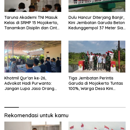
Taruna Akademi TNI Masuk
Dulu Hancur Diterjang Banjir,
Kelas di SRMP 15 Mojokerto,
Kini Jembatan Garuda Beton
Tanamkan Disiplin dan Cinta
Kedunggempol 37 Meter Siap
Tanah Air
Pakai
Khotmil Qur’an ke-26,
Tiga Jembatan Perintis
Advokat Hadi Purwanto:
Garuda di Mojokerto Tuntas
Jangan Lupa Jasa Orang
100%, Warga Desa Kini
Tua dan Pahlawan
Punya Akses Baru yang Lebih
Aman
Rekomendasi untuk kamu