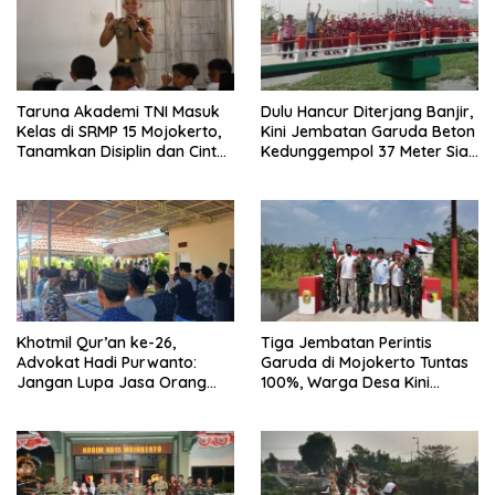
Taruna Akademi TNI Masuk
Dulu Hancur Diterjang Banjir,
Kelas di SRMP 15 Mojokerto,
Kini Jembatan Garuda Beton
Tanamkan Disiplin dan Cinta
Kedunggempol 37 Meter Siap
Tanah Air
Pakai
Khotmil Qur’an ke-26,
Tiga Jembatan Perintis
Advokat Hadi Purwanto:
Garuda di Mojokerto Tuntas
Jangan Lupa Jasa Orang
100%, Warga Desa Kini
Tua dan Pahlawan
Punya Akses Baru yang Lebih
Aman