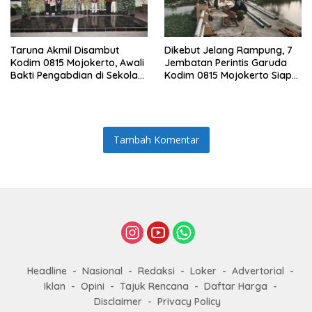
Taruna Akmil Disambut
Dikebut Jelang Rampung, 7
Kodim 0815 Mojokerto, Awali
Jembatan Perintis Garuda
Bakti Pengabdian di Sekolah
Kodim 0815 Mojokerto Siap
Rakyat SRMP 15
Jadi Penghubung Desa
Tambah Komentar
Headline
Nasional
Redaksi
Loker
Advertorial
Iklan
Opini
Tajuk Rencana
Daftar Harga
Disclaimer
Privacy Policy