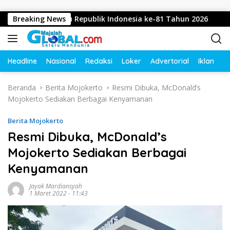
Langsung ke konten
 Dirgahayu Republik Indonesia ke-81 Tahun 2026
Breaking News
Didug
Headline
Nasional
Redaksi
Loker
Advertorial
Iklan
O
Beranda
Berita Mojokerto
Resmi Dibuka, McDonald’s
Mojokerto Sediakan Berbagai Kenyamanan
Berita Mojokerto
Resmi Dibuka, McDonald’s
Mojokerto Sediakan Berbagai
Kenyamanan
Jayak Mardiansyah
1 Maret 2022 - 11:43